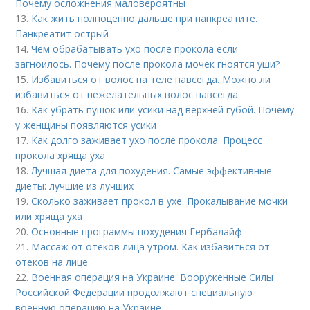
Почему осложнения маловероятны
13.
Как жить полноценно дальше при панкреатите.
Панкреатит острый
14.
Чем обрабатывать ухо после прокола если
загноилось. Почему после прокола мочек гноятся уши?
15.
Избавиться от волос на теле навсегда. Можно ли
избавиться от нежелательных волос навсегда
16.
Как убрать пушок или усики над верхней губой. Почему
у женщины появляются усики
17.
Как долго заживает ухо после прокола. Процесс
прокола хряща уха
18.
Лучшая диета для похудения. Самые эффективные
диеты: лучшие из лучших
19.
Сколько заживает прокол в ухе. Прокалывание мочки
или хряща уха
20.
Основные программы похудения Гербалайф
21.
Массаж от отеков лица утром. Как избавиться от
отеков на лице
22.
Военная операция на Украине. Вооруженные Силы
Российской Федерации продолжают специальную
военную операцию на Украине.