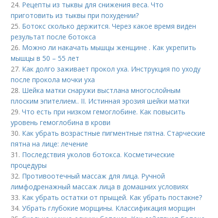
24.
Рецепты из тыквы для снижения веса. Что
приготовить из тыквы при похудении?
25.
Ботокс сколько держится. Через какое время виден
результат после ботокса
26.
Можно ли накачать мышцы женщине . Как укрепить
мышцы в 50 – 55 лет
27.
Как долго заживает прокол уха. Инструкция по уходу
после прокола мочки уха
28.
Шейка матки снаружи выстлана многослойным
плоским эпителием.. II. Истинная эрозия шейки матки
29.
Что есть при низком гемоглобине. Как повысить
уровень гемоглобина в крови
30.
Как убрать возрастные пигментные пятна. Старческие
пятна на лице: лечение
31.
Последствия уколов ботокса. Косметические
процедуры
32.
Противоотечный массаж для лица. Ручной
лимфодренажный массаж лица в домашних условиях
33.
Как убрать остатки от прыщей. Как убрать постакне?
34.
Убрать глубокие морщины. Классификация морщин