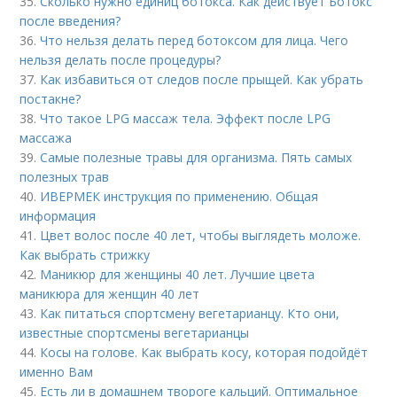
35.
Сколько нужно единиц ботокса. Как действует Ботокс
после введения?
36.
Что нельзя делать перед ботоксом для лица. Чего
нельзя делать после процедуры?
37.
Как избавиться от следов после прыщей. Как убрать
постакне?
38.
Что такое LPG массаж тела. Эффект после LPG
массажа
39.
Самые полезные травы для организма. Пять самых
полезных трав
40.
ИВЕРМЕК инструкция по применению. Общая
информация
41.
Цвет волос после 40 лет, чтобы выглядеть моложе.
Как выбрать стрижку
42.
Маникюр для женщины 40 лет. Лучшие цвета
маникюра для женщин 40 лет
43.
Как питаться спортсмену вегетарианцу. Кто они,
известные спортсмены вегетарианцы
44.
Косы на голове. Как выбрать косу, которая подойдёт
именно Вам
45.
Есть ли в домашнем твороге кальций. Оптимальное