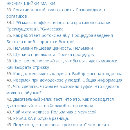
ЭРОЗИЯ ШЕЙКИ МАТКИ
33.
Рогатик желтый, как готовить. Разновидность
рогатиков
34.
LPG массаж эффективность и противопоказания.
Преимущества LPG-массажа
35.
Как работает Ботокс на лбу. Процедура введения
Ботокса в лоб – просто и быстро!
36.
Пельмени пищевая ценность. Пельмени
37.
Щетки от целлюлита. Польза процедуры
38.
Цвет волос после 40 лет, чтобы выглядеть моложе.
Как выбрать стрижку
39.
Как должен сидеть кардиган. Выбор фасона кардигана
40.
Ивермек при демодекозе у людей. Общая информация
41.
Что сделать, чтобы не мозолили туфли. Что сделать
можно с обувью?
42.
Дыхательный хелик тест, что это. Как проводится
дыхательный тест на Хеликобактер пилори
43.
Чай мята мелисса. Польза чая с мелиссой
44.
РУБАШКА и блузка разница.
45.
Под что одеть розовые кроссовки. С чем носить