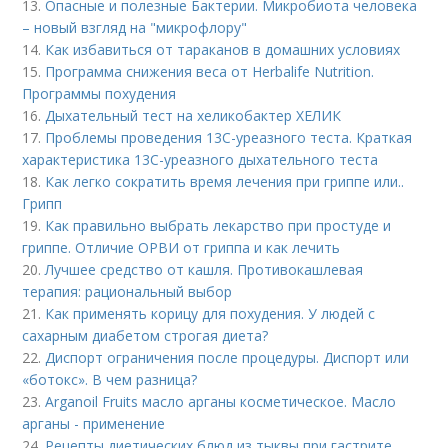
13.
Опасные и полезные Бактерии. Микробиота человека
– новый взгляд на "микрофлору"
14.
Как избавиться от тараканов в домашних условиях
15.
Программа снижения веса от Herbalife Nutrition.
Программы похудения
16.
Дыхательный тест на хеликобактер ХЕЛИК
17.
Проблемы проведения 13С-уреазного теста. Краткая
характеристика 13С-уреазного дыхательного теста
18.
Как легко сократить время лечения при гриппе или..
Грипп
19.
Как правильно выбрать лекарство при простуде и
гриппе. Отличие ОРВИ от гриппа и как лечить
20.
Лучшее средство от кашля. Противокашлевая
терапия: рациональный выбор
21.
Как применять корицу для похудения. У людей с
сахарным диабетом строгая диета?
22.
Диспорт ограничения после процедуры. Диспорт или
«ботокс». В чем разница?
23.
Arganoil Fruits масло арганы косметическое. Масло
арганы - применение
24.
Рецепты диетических блюд из тыквы при гастрите.