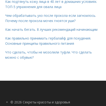
Как подтянуть кожу лица в 40 лет в домашних условиях.
ТОП-5 упражнения для овала лица
Чем обрабатывать ухо после прокола если загноилось.
Почему после прокола мочек гноятся уши?
Как начать бегать. 8 лучших рекомендаций начинающим
Как правильно принимать гербалайф для похудения.
Основные принципы правильного питания
Что сделать, чтобы не мозолили туфли. Что сделать
можно с обувью?
© 2026 Секреты красоты и здоровья