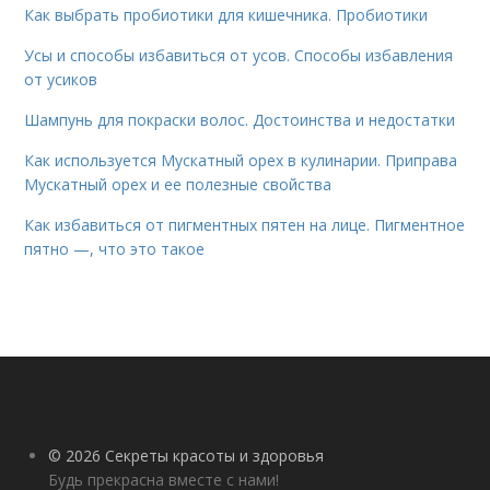
Как выбрать пробиотики для кишечника. Пробиотики
Усы и способы избавиться от усов. Способы избавления
от усиков
Шампунь для покраски волос. Достоинства и недостатки
Как используется Мускатный орех в кулинарии. Приправа
Мускатный орех и ее полезные свойства
Как избавиться от пигментных пятен на лице. Пигментное
пятно —, что это такое
© 2026 Секреты красоты и здоровья
Будь прекрасна вместе с нами!