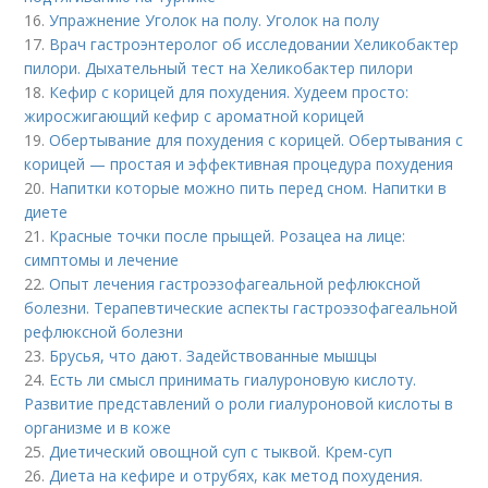
16.
Упражнение Уголок на полу. Уголок на полу
17.
Врач гастроэнтеролог об исследовании Хеликобактер
пилори. Дыхательный тест на Хеликобактер пилори
18.
Кефир с корицей для похудения. Худеем просто:
жиросжигающий кефир с ароматной корицей
19.
Обертывание для похудения с корицей. Обертывания с
корицей — простая и эффективная процедура похудения
20.
Напитки которые можно пить перед сном. Напитки в
диете
21.
Красные точки после прыщей. Розацеа на лице:
симптомы и лечение
22.
Опыт лечения гастроэзофагеальной рефлюксной
болезни. Терапевтические аспекты гастроэзофагеальной
рефлюксной болезни
23.
Брусья, что дают. Задействованные мышцы
24.
Есть ли смысл принимать гиалуроновую кислоту.
Развитие представлений о роли гиалуроновой кислоты в
организме и в коже
25.
Диетический овощной суп с тыквой. Крем-суп
26.
Диета на кефире и отрубях, как метод похудения.