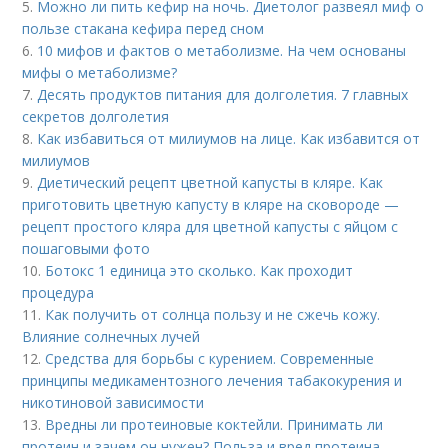
5.
Можно ли пить кефир на ночь. Диетолог развеял миф о
пользе стакана кефира перед сном
6.
10 мифов и фактов о метаболизме. На чем основаны
мифы о метаболизме?
7.
Десять продуктов питания для долголетия. 7 главных
секретов долголетия
8.
Как избавиться от милиумов на лице. Как избавится от
милиумов
9.
Диетический рецепт цветной капусты в кляре. Как
приготовить цветную капусту в кляре на сковороде —
рецепт простого кляра для цветной капусты с яйцом с
пошаговыми фото
10.
Ботокс 1 единица это сколько. Как проходит
процедура
11.
Как получить от солнца пользу и не сжечь кожу.
Влияние солнечных лучей
12.
Средства для борьбы с курением. Современные
принципы медикаментозного лечения табакокурения и
никотиновой зависимости
13.
Вредны ли протеиновые коктейли. Принимать ли
протеин и зачем он нужен? Польза и вред протеина