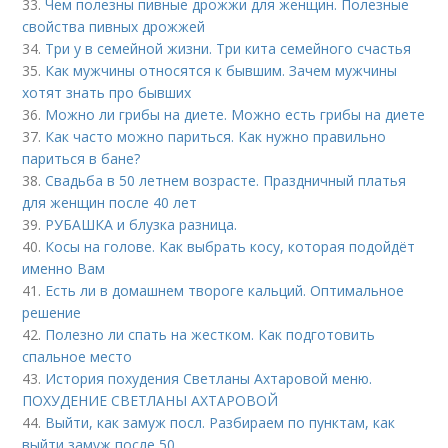
33.
Чем полезны пивные дрожжи для женщин. Полезные
свойства пивных дрожжей
34.
Три у в семейной жизни. Три кита семейного счастья
35.
Как мужчины относятся к бывшим. Зачем мужчины
хотят знать про бывших
36.
Можно ли грибы на диете. Можно есть грибы на диете
37.
Как часто можно париться. Как нужно правильно
париться в бане?
38.
Свадьба в 50 летнем возрасте. Праздничный платья
для женщин после 40 лет
39.
РУБАШКА и блузка разница.
40.
Косы на голове. Как выбрать косу, которая подойдёт
именно Вам
41.
Есть ли в домашнем твороге кальций. Оптимальное
решение
42.
Полезно ли спать на жестком. Как подготовить
спальное место
43.
История похудения Светланы Ахтаровой меню.
ПОХУДЕНИЕ СВЕТЛАНЫ АХТАРОВОЙ
44.
Выйти, как замуж посл. Разбираем по пунктам, как
выйти замуж после 50