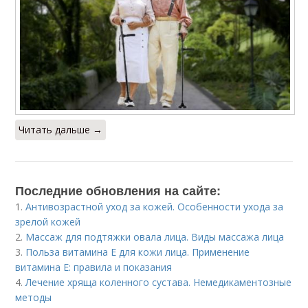
Читать дальше →
Последние обновления на сайте:
1.
Антивозрастной уход за кожей. Особенности ухода за
зрелой кожей
2.
Массаж для подтяжки овала лица. Виды массажа лица
3.
Польза витамина Е для кожи лица. Применение
витамина E: правила и показания
4.
Лечение хряща коленного сустава. Немедикаментозные
методы