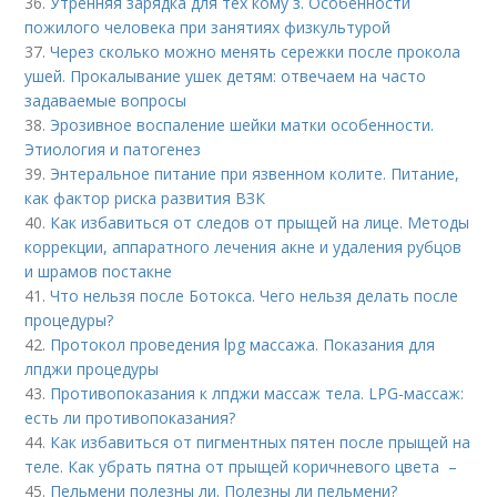
36.
Утренняя зарядка для тех кому з. Особенности
пожилого человека при занятиях физкультурой
37.
Через сколько можно менять сережки после прокола
ушей. Прокалывание ушек детям: отвечаем на часто
задаваемые вопросы
38.
Эрозивное воспаление шейки матки особенности.
Этиология и патогенез
39.
Энтеральное питание при язвенном колите. Питание,
как фактор риска развития ВЗК
40.
Как избавиться от следов от прыщей на лице. Методы
коррекции, аппаратного лечения акне и удаления рубцов
и шрамов постакне
41.
Что нельзя после Ботокса. Чего нельзя делать после
процедуры?
42.
Протокол проведения lpg массажа. Показания для
лпджи процедуры
43.
Противопоказания к лпджи массаж тела. LPG-массаж:
есть ли противопоказания?
44.
Как избавиться от пигментных пятен после прыщей на
теле. Как убрать пятна от прыщей коричневого цвета –
45.
Пельмени полезны ли. Полезны ли пельмени?