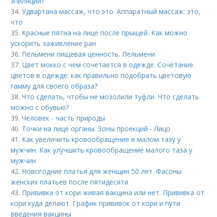
эпиляции?
34.
Удвартана массаж, что это. Аппаратный массаж: это,
что
35.
Красные пятна на лице после прыщей. Как можно
ускорить заживление ран
36.
Пельмени пищевая ценность. Пельмени
37.
Цвет мокко с чем сочетается в одежде. Сочетание
цветов в одежде: как правильно подобрать цветовую
гамму для своего образа?
38.
Что сделать, чтобы не мозолили туфли. Что сделать
можно с обувью?
39.
Человек - часть природы
40.
Точки на лице органы. Зоны проекций - Лицо
41.
Как увеличить кровообращение в малом тазу у
мужчин. Как улучшить кровообращение малого таза у
мужчин
42.
Новогодние платья для женщин 50 лет. Фасоны
женских платьев после пятидесяти
43.
Прививка от кори живая вакцина или нет. Прививка от
кори куда делают. График прививок от кори и пути
введения вакцины