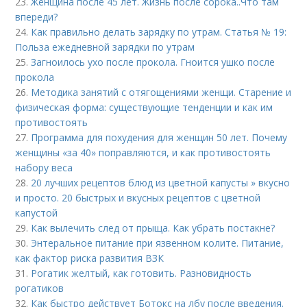
23.
Женщина после 45 лет. Жизнь после сорока..Что там
впереди?
24.
Как правильно делать зарядку по утрам. Статья № 19:
Польза ежедневной зарядки по утрам
25.
Загноилось ухо после прокола. Гноится ушко после
прокола
26.
Методика занятий с отягощениями женщи. Старение и
физическая форма: существующие тенденции и как им
противостоять
27.
Программа для похудения для женщин 50 лет. Почему
женщины «за 40» поправляются, и как противостоять
набору веса
28.
20 лучших рецептов блюд из цветной капусты » вкусно
и просто. 20 быстрых и вкусных рецептов с цветной
капустой
29.
Как вылечить след от прыща. Как убрать постакне?
30.
Энтеральное питание при язвенном колите. Питание,
как фактор риска развития ВЗК
31.
Рогатик желтый, как готовить. Разновидность
рогатиков
32.
Как быстро действует Ботокс на лбу после введения.