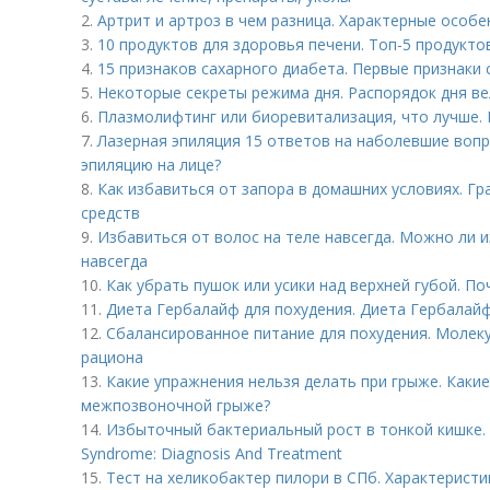
2.
Артрит и артроз в чем разница. Характерные особ
3.
10 продуктов для здоровья печени. Топ-5 продукто
4.
15 признаков сахарного диабета. Первые признаки 
5.
Некоторые секреты режима дня. Распорядок дня ве
6.
Плазмолифтинг или биоревитализация, что лучше.
7.
Лазерная эпиляция 15 ответов на наболевшие воп
эпиляцию на лице?
8.
Как избавиться от запора в домашних условиях. Г
средств
9.
Избавиться от волос на теле навсегда. Можно ли 
навсегда
10.
Как убрать пушок или усики над верхней губой. П
11.
Диета Гербалайф для похудения. Диета Гербалайф
12.
Сбалансированное питание для похудения. Молек
рациона
13.
Какие упражнения нельзя делать при грыже. Каки
межпозвоночной грыже?
14.
Избыточный бактериальный рост в тонкой кишке. S
Syndrome: Diagnosis And Treatment
15.
Тест на хеликобактер пилори в СПб. Характеристика