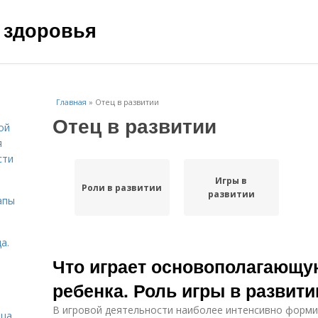
 здоровья
Главная
»
Отец в развитии
Отец в развитии
ой
я
сти
Игры в
Роли в развитии
развитии
апы
а.
Что играет основополагающу
ребенка. Роль игры в развити
В игровой деятельности наиболее интенсивно форми
ица