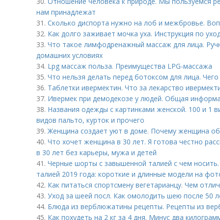
30.
Отношение человека к природе. Мы пользуемся ре
нам принадлежат
31.
Сколько диспорта нужно на лоб и межбровье. Во
32.
Как долго заживает мочка уха. Инструкция по ухо
33.
Что такое лимфодренажный массаж для лица. Ру
домашних условиях
34.
Lpg массаж польза. Преимущества LPG-массажа
35.
Что нельзя делать перед ботоксом для лица. Чего
36.
Таблетки ивермектин. Что за лекарство ивермект
37.
Ивермек при демодекозе у людей. Общая информ
38.
Названия одежды с картинками женской. 100 и 1 
видов пальто, курток и прочего
39.
Женщина создает уют в доме. Почему женщина об
40.
Что хочет женщина в 30 лет. Я готова честно рас
в 30 лет без карьеры, мужа и детей
41.
Черные шорты с завышенной талией с чем носить
талией 2019 года: короткие и длинные модели на фот
42.
Как питаться спортсмену вегетарианцу. Чем отли
43.
Уход за шеей посл. Как омолодить шею после 50 л
44.
Блюда из верблюжатины рецепты. Рецепты из ве
45.
Как похудеть на 2 кг за 4 дня. Минус два килограм