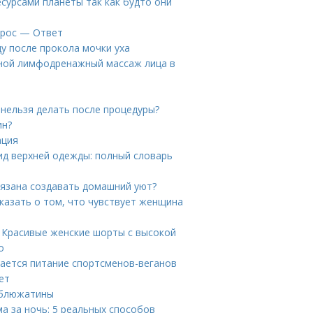
сурсами планеты так как будто они
прос — Ответ
ду после прокола мочки уха
чной лимфодренажный массаж лица в
 нельзя делать после процедуры?
ин?
ация
вид верхней одежды: полный словарь
язана создавать домашний уют?
сказать о том, что чувствует женщина
. Красивые женские шорты с высокой
о
чается питание спортсменов-веганов
ет
рблюжатины
ма за ночь: 5 реальных способов