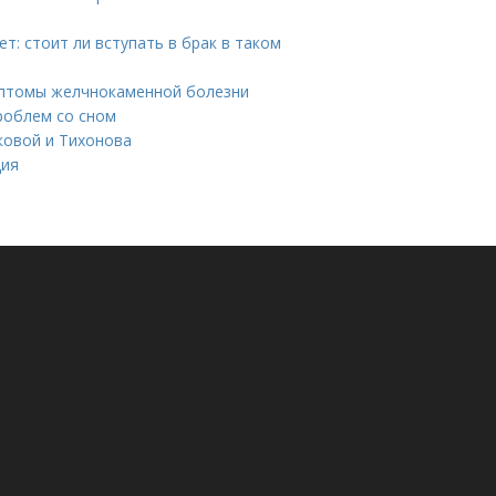
т: стоит ли вступать в брак в таком
мптомы желчнокаменной болезни
роблем со сном
ковой и Тихонова
ция