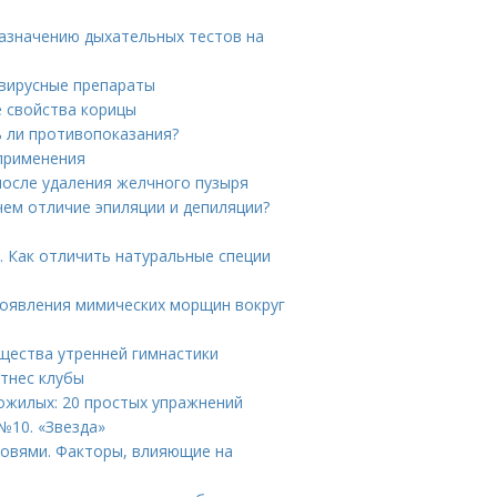
назначению дыхательных тестов на
овирусные препараты
е свойства корицы
ь ли противопоказания?
 применения
после удаления желчного пузыря
чем отличие эпиляции и депиляции?
. Как отличить натуральные специи
 появления мимических морщин вокруг
щества утренней гимнастики
тнес клубы
ожилых: 20 простых упражнений
№10. «Звезда»
ровями. Факторы, влияющие на