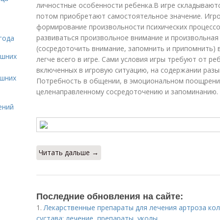
личностные особенности ребенка.В игре складываютс
потом приобретают самостоятельное значение. Игро
формирование произвольности психических процессов.
развиваться произвольное внимание и произвольная
года
(сосредоточить внимание, запомнить и припомнить) 
ашних
легче всего в игре. Сами условия игры требуют от р
включенных в игровую ситуацию, на содержании разы
ашних
Потребность в общении, в эмоциональном поощрени
целенаправленному сосредоточению и запоминанию.
ений
Читать дальше →
Последние обновления на сайте:
1.
Лекарственные препараты для лечения артроза кол
сустава: лечение, препараты, уколы