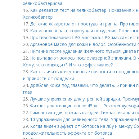
хеликобактериоза
16.
Как делается тест на Хеликобактер. Показания к 
Хеликобактер
17.
Детские лекарства от простуды и гриппа. Против
18.
Как использовать корицу для похудения. Полезны
19.
Противопоказания LPG массажа. LPG-массаж: ест
20.
Аргановое масло для кожи и волос. Особенности
21.
Питание после удаления желчного пузыря. Диета 
22.
Не выпадают волосы после лазерной эпиляции. В 
Кому, что подходит? И что эффективнее?
23.
Как отличить качественные пряности от подделок
и пряности от подделки
24.
Дряблая кожа под глазами, что делать. 5 причин
глаз
25.
Лучшие упражнения для утренней зарядки. Преиму
26.
Фитнес для женщин после 45 лет. Рекомендуем фи
27.
Гимнастика для пожилых людей. Гимнастика для п
28.
10 упражнений для рельефного тела. Упражнение 
29.
Когда виден эффект от ботокса на лбу и между б
продолжительность эффекта от ботокса