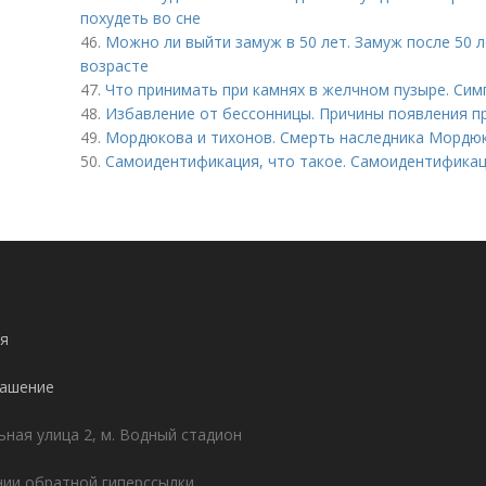
похудеть во сне
46.
Можно ли выйти замуж в 50 лет. Замуж после 50 ле
возрасте
47.
Что принимать при камнях в желчном пузыре. Си
48.
Избавление от бессонницы. Причины появления п
49.
Мордюкова и тихонов. Смерть наследника Мордю
50.
Самоидентификация, что такое. Самоидентифика
я
лашение
ьная улица 2, м. Водный стадион
ии обратной гиперссылки.