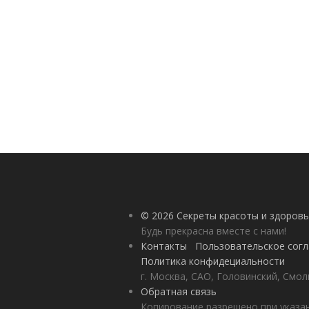
© 2026 Секреты красоты и здоровь
Будь прекрасна вместе с нами!
Контакты
Пользовательское сог
Политика конфидециальности
г. Москва, САО, Головинский, Смол
Обратная связь
Копирование разрешено при указан