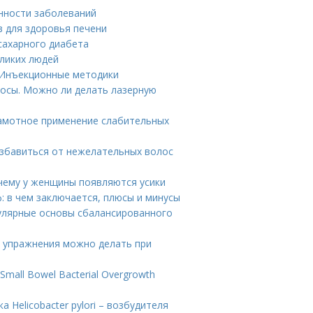
енности заболеваний
в для здоровья печени
сахарного диабета
ликих людей
 Инъекционные методики
росы. Можно ли делать лазерную
рамотное применение слабительных
избавиться от нежелательных волос
очему у женщины появляются усики
: в чем заключается, плюсы и минусы
улярные основы сбалансированного
е упражнения можно делать при
mall Bowel Bacterial Overgrowth
 Helicobacter pylori – возбудителя