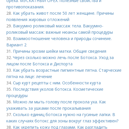
ореха. МУСКАТНЫЙ ОРЕХ: полезные свойства и
противопоказания.
28.
Как убрать живот после 50 лет женщине. Причины
появления жировых отложений
29.
Вакуумно роликовый массаж тела. Вакуумно-
роликовый массаж: важные нюансы самой процедуры
30.
Взаимоотношение человека и природы сочинеие.
Вариант 2
31.
Причины эрозии шейки матки. Общие сведения
32.
Через сколько можно лечь после Ботокса. Уход за
лицом после Ботокса и Диспорта
33.
Как убрать возрастные пигментные пятна. Старческие
пятна на лице: лечение
34.
Сыр курт рецепты с ним. Особенности курта
35.
Последствия уколов ботокса. Косметические
процедуры
36.
Можно ли мыть голову после прокола уха. Как
ухаживать за ушками после прокалывания
37.
Сколько единиц ботокса нужно на гусиные лапки. В
каких случаях ботокс для зоны вокруг глаз эффективен?
38.
Как укрепить кожу под глазами. Как разгладить