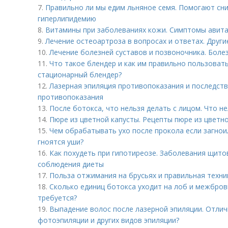
7.
Правильно ли мы едим льняное семя. Помогают сни
гиперлипидемию
8.
Витамины при заболеваниях кожи. Симптомы авит
9.
Лечение остеоартроза в вопросах и ответах. Друг
10.
Лечение болезней суставов и позвоночника. Боле
11.
Что такое блендер и как им правильно пользоват
стационарный блендер?
12.
Лазерная эпиляция противопоказания и последстви
противопоказания
13.
После ботокса, что нельзя делать с лицом. Что н
14.
Пюре из цветной капусты. Рецепты пюре из цветн
15.
Чем обрабатывать ухо после прокола если загнои
гноятся уши?
16.
Как похудеть при гипотиреозе. Заболевания щит
соблюдения диеты
17.
Польза отжимания на брусьях и правильная техни
18.
Сколько единиц ботокса уходит на лоб и межбровк
требуется?
19.
Выпадение волос после лазерной эпиляции. Отлич
фотоэпиляции и других видов эпиляции?