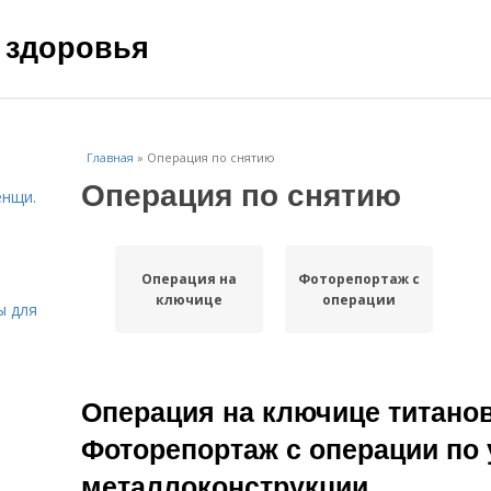
 здоровья
Главная
»
Операция по снятию
Операция по снятию
енщи.
Операция на
Фоторепортаж с
ключице
операции
ы для
Операция на ключице титанов
Фоторепортаж с операции по
металлоконструкции