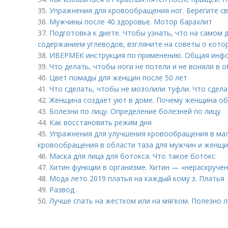
35.
Упражнения для кровообращения ног. Берегите св
36.
Мужчины после 40 здоровье. Мотор барахлит
37.
Подготовка к диете. Чтобы узнать, что на самом 
содержанием углеводов, взгляните на советы о кото
38.
ИВЕРМЕК инструкция по применению. Общая инф
39.
Что делать, чтобы ноги не потели и не воняли в 
40.
Цвет помады для женщин после 50 лет
41.
Что сделать, чтобы не мозолили туфли. Что сдел
42.
Женщина создает уют в доме. Почему женщина об
43.
Болезни по лицу. Определение болезней по лицу
44.
Как восстановить режим дня
45.
Упражнения для улучшения кровообращения в мал
кровообращения в области таза для мужчин и женщ
46.
Маска для лица для ботокса. Что такое ботокс
47.
Хитин функции в организме. Хитин — «нераскруче
48.
Мода лето 2019 платья на каждый кому з. Платья
49.
Развод .
50.
Лучше спать на жестком или на мягком. Полезно 