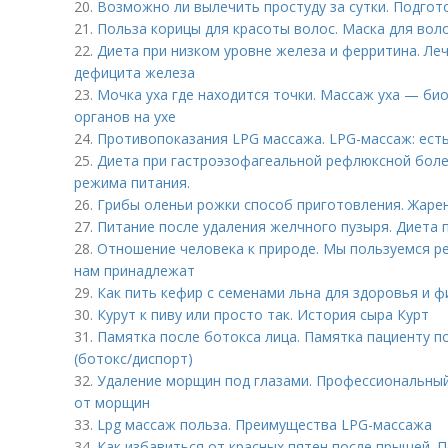
20.
Возможно ли вылечить простуду за сутки. Подгот
21.
Польза корицы для красоты волос. Маска для воло
22.
Диета при низком уровне железа и ферритина. Л
дефицита железа
23.
Мочка уха где находится точки. Массаж уха — би
органов на ухе
24.
Противопоказания LPG массажа. LPG-массаж: ест
25.
Диета при гастроэзофагеальной рефлюксной боле
режима питания.
26.
Грибы оленьи рожки способ приготовления. Жаре
27.
Питание после удаления желчного пузыря. Диета 
28.
Отношение человека к природе. Мы пользуемся ре
нам принадлежат
29.
Как пить кефир с семенами льна для здоровья и ф
30.
Курут к пиву или просто так. История сыра Курт
31.
Памятка после ботокса лица. Памятка пациенту п
(ботокс/диспорт)
32.
Удаление морщин под глазами. Профессиональный
от морщин
33.
Lpg массаж польза. Преимущества LPG-массажа
34.
Как избавиться от красных пятен после прыщей.