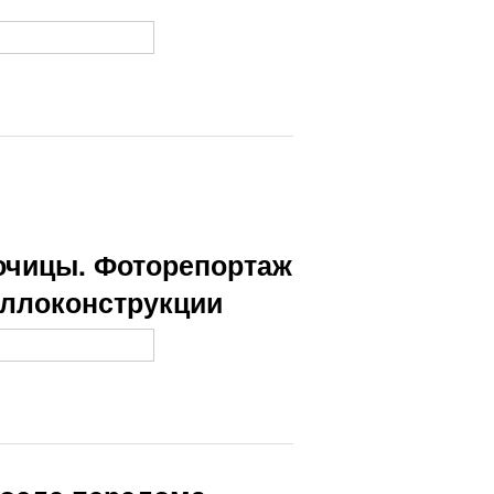
лючицы. Фоторепортаж
аллоконструкции