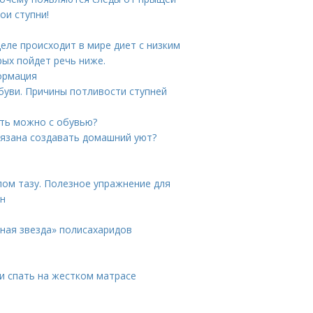
ои ступни!
деле происходит в мире диет с низким
рых пойдет речь ниже.
ормация
обуви. Причины потливости ступней
ать можно с обувью?
язана создавать домашний уют?
ом тазу. Полезное упражнение для
ин
нная звезда» полисахаридов
ли спать на жестком матрасе