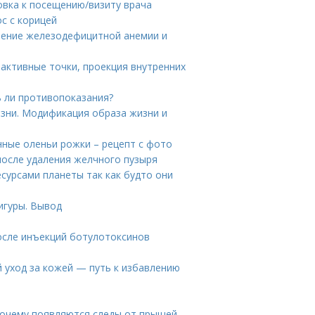
овка к посещению/визиту врача
с с корицей
ечение железодефицитной анемии и
оактивные точки, проекция внутренних
ь ли противопоказания?
зни. Модификация образа жизни и
нные оленьи рожки – рецепт с фото
после удаления желчного пузыря
сурсами планеты так как будто они
игуры. Вывод
осле инъекций ботулотоксинов
 уход за кожей — путь к избавлению
 Почему появляются следы от прыщей