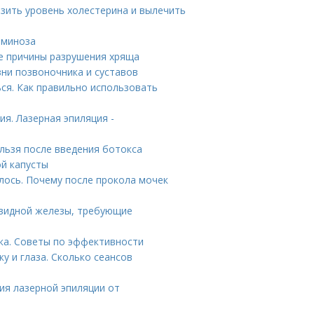
зить уровень холестерина и вылечить
аминоза
ие причины разрушения хряща
зни позвоночника и суставов
ься. Как правильно использовать
я. Лазерная эпиляция -
ельзя после введения ботокса
ой капусты
лось. Почему после прокола мочек
овидной железы, требующие
ка. Советы по эффективности
у и глаза. Сколько сеансов
ия лазерной эпиляции от