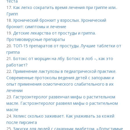
теста
17.
Как легко сократить время лечения при гриппе или..
Грипп
18.
Хронический бронхит у взрослых. Хронический
бронхит: симптомы и лечение
19.
Детские лекарства от простуды и гриппа.
Противовирусные препараты
20.
ТОП-15 препаратов от простуды. Лучшие таблетки от
гриппа
21.
Ботокс от морщин на лбу. Ботокс в лоб –, как это
работает?
22.
Применение лактулозы в педиатрической практике.
Современные протоколы ведения детей с запорами и
опыт применения осмотического слабительного в их
лечении
23.
Гастроэнтеролог развенчал мифы о растительном
масле. Гастроэнтеролог развеял мифы о растительном
масле
24.
Хеликс сколько заживает. Как ухаживать за кожей
после пирсинга
25.
Закуски для людей с сахарным диабетом. «Допустимые