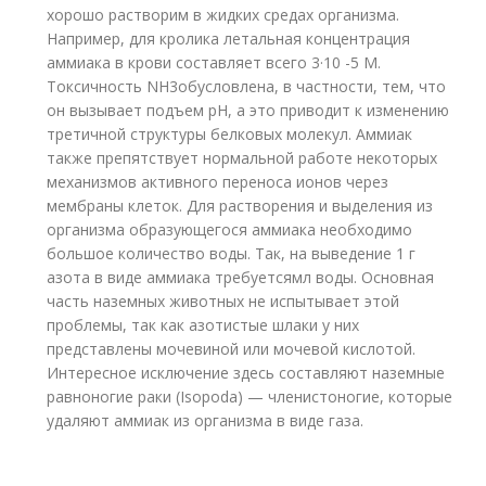
хорошо растворим в жидких средах организма.
Например, для кролика летальная концентрация
аммиака в крови составляет всего 3·10 -5 M.
Токсичность NH
3
обусловлена, в частности, тем, что
он вызывает подъем рН, а это приводит к изменению
третичной структуры белковых молекул. Аммиак
также препятствует нормальной работе некоторых
механизмов активного переноса ионов через
мембраны клеток. Для растворения и выделения из
организма образующегося аммиака необходимо
большое количество воды. Так, на выведение 1 г
азота в виде аммиака требуетсямл воды. Основная
часть наземных животных не испытывает этой
проблемы, так как азотистые шлаки у них
представлены мочевиной или мочевой кислотой.
Интересное исключение здесь составляют наземные
равноногие раки (Isopoda) — членистоногие, которые
удаляют аммиак из организма в виде газа.