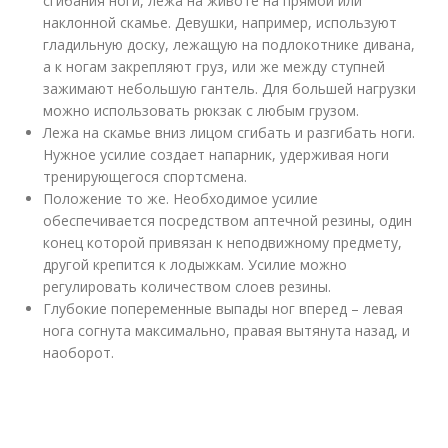
сгибания ноги, лежа на животе на прямой или
наклонной скамье. Девушки, например, используют
гладильную доску, лежащую на подлокотнике дивана,
а к ногам закрепляют груз, или же между ступней
зажимают небольшую гантель. Для большей нагрузки
можно использовать рюкзак с любым грузом.
Лежа на скамье вниз лицом сгибать и разгибать ноги.
Нужное усилие создает напарник, удерживая ноги
тренирующегося спортсмена.
Положение то же. Необходимое усилие
обеспечивается посредством аптечной резины, один
конец которой привязан к неподвижному предмету,
другой крепится к лодыжкам. Усилие можно
регулировать количеством слоев резины.
Глубокие попеременные выпады ног вперед – левая
нога согнута максимально, правая вытянута назад, и
наоборот.