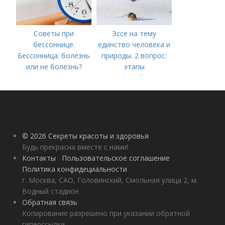
Советы при
Эссе на тему
бессоннице.
единство человека и
Бессонница: болезнь
природы. 2 вопрос:
или не болезнь?
этапы
взаимодействия
природного и
социального бытия
человека.
© 2026 Секреты красоты и здоровья
Будь прекрасна вместе с нами!
Контакты
Пользовательское соглашение
Политика конфидециальности
г. Москва, САО, Головинский, Смольная улица 2, м.
Водный стадион
Обратная связь
Копирование разрешено при указании обратной
гиперссылки.