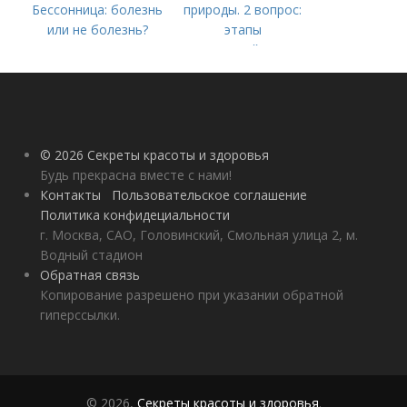
Бессонница: болезнь
природы. 2 вопрос:
или не болезнь?
этапы
взаимодействия
природного и
социального бытия
человека.
© 2026 Секреты красоты и здоровья
Будь прекрасна вместе с нами!
Контакты
Пользовательское соглашение
Политика конфидециальности
г. Москва, САО, Головинский, Смольная улица 2, м.
Водный стадион
Обратная связь
Копирование разрешено при указании обратной
гиперссылки.
© 2026,
Секреты красоты и здоровья
.