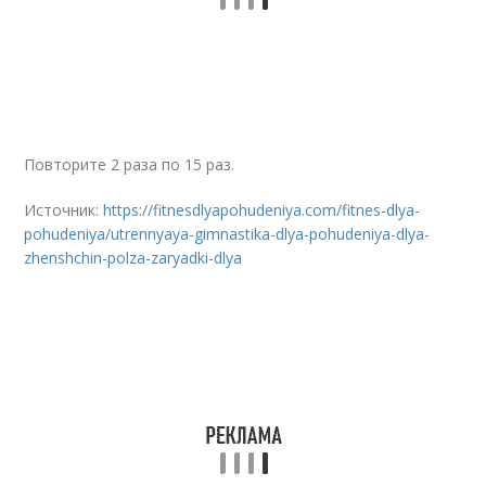
Повторите 2 раза по 15 раз.
Источник:
https://fitnesdlyapohudeniya.com/fitnes-dlya-
pohudeniya/utrennyaya-gimnastika-dlya-pohudeniya-dlya-
zhenshchin-polza-zaryadki-dlya