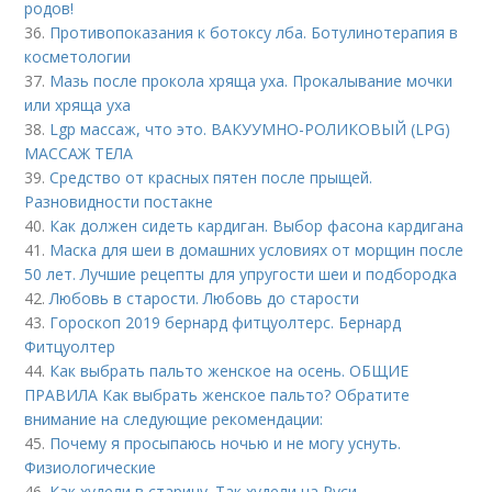
родов!
36.
Противопоказания к ботоксу лба. Ботулинотерапия в
косметологии
37.
Мазь после прокола хряща уха. Прокалывание мочки
или хряща уха
38.
Lgp массаж, что это. ВАКУУМНО-РОЛИКОВЫЙ (LPG)
МАССАЖ ТЕЛА
39.
Средство от красных пятен после прыщей.
Разновидности постакне
40.
Как должен сидеть кардиган. Выбор фасона кардигана
41.
Маска для шеи в домашних условиях от морщин после
50 лет. Лучшие рецепты для упругости шеи и подбородка
42.
Любовь в старости. Любовь до старости
43.
Гороскоп 2019 бернард фитцуолтерс. Бернард
Фитцуолтер
44.
Как выбрать пальто женское на осень. ОБЩИЕ
ПРАВИЛА Как выбрать женское пальто? Обратите
внимание на следующие рекомендации:
45.
Почему я просыпаюсь ночью и не могу уснуть.
Физиологические
46.
Как худели в старину. Так худели на Руси