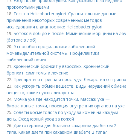
17.
Уход после прокола ушей. Как ухаживать за недавно
проколотыми ушами
18.
Тест на Helicobacter pylori. Сравнительные данные
применения некоторых современных методов
исследования в диагностике Helicobacter pylori
19.
Ботокс в лоб до и после. Мимические морщины на лбу
(ботокс в лоб)
20.
9 способов профилактики заболеваний
мочевыделительной системы. Профилактика
заболеваний почек
21.
Хронический бронхит у взрослых. Хронический
бронхит: симптомы и лечение
22.
Препараты от гриппа и простуды. Лекарства от гриппа
23.
Как ускорить обмен веществ. Виды нарушений обмена
веществ, какие нужны лекарства
24.
Мочка уха где находится точки. Массаж уха —
биоактивные точки, проекция внутренних органов на ухе
25.
Советы косметолога по уходу за кожей на каждый
день. Ежедневный уход за кожей
26.
Диетотерапия для больных сахарным диабетом 2
типа. Какая диета при сахарном диабете 2 типа?