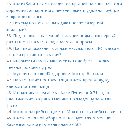
36.
Как избавиться от следов от прыщей на лице. Методы
коррекции, аппаратного лечения акне и удаления рубцов
и шрамов постакне
37.
Почему волосы не выпадают после лазерной
эпиляции?
38.
Подготовка к лазерной эпиляции подмышек первый
раз. Ответы на часто задаваемые вопросы
39.
Противопоказания к лпджи массаж тела. LPG-массаж:
есть ли противопоказания?
40.
Ивермектин мазь. Ивермектин одобрен FDA для
лечения розовых угрей
41.
Мужчины после 40 здоровье. Мотор барахлит
42.
На что влияет острая пища. Какой вред желудку
наносит острая пища
43.
Как менялась пугачева. Алле Пугачевой 71 год: как
пластические операции меняли Примадонну за жизнь,
фото
44.
Можно ли грибы на диете. Можно есть грибы на диете
45.
Какой головной убор носить с пуховиком женщин.
Какие шапки носить женщинам за 50?