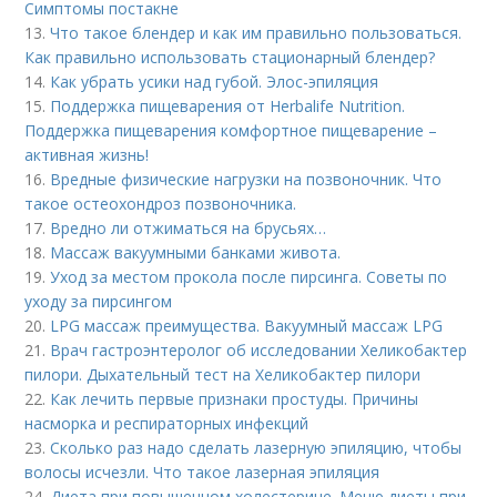
Симптомы постакне
13.
Что такое блендер и как им правильно пользоваться.
Как правильно использовать стационарный блендер?
14.
Как убрать усики над губой. Элос-эпиляция
15.
Поддержка пищеварения от Herbalife Nutrition.
Поддержка пищеварения комфортное пищеварение –
активная жизнь!
16.
Вредные физические нагрузки на позвоночник. Что
такое остеохондроз позвоночника.
17.
Вредно ли отжиматься на брусьях…
18.
Массаж вакуумными банками живота.
19.
Уход за местом прокола после пирсинга. Советы по
уходу за пирсингом
20.
LPG массаж преимущества. Вакуумный массаж LPG
21.
Врач гастроэнтеролог об исследовании Хеликобактер
пилори. Дыхательный тест на Хеликобактер пилори
22.
Как лечить первые признаки простуды. Причины
насморка и респираторных инфекций
23.
Сколько раз надо сделать лазерную эпиляцию, чтобы
волосы исчезли. Что такое лазерная эпиляция
24.
Диета при повышенном холестерине. Меню диеты при