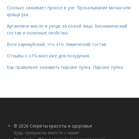
Сколько заживает прокол в ухе. Прокалывание мочки или
хряща уха
Аргановое масло в уходе за кожей лица. Биохимический
состав и полезные свойства
Воск карнаубский, что это. Химический состав
Отзывы о LPG-массаже для похудения.
Как правильно заживить пирсинг пупка. Пирсинг пупка
© 2026 Секреты красоты и здоровья
Будь прекрасна вместе с нами!