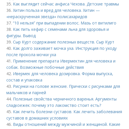
35.
Как выглядит сейчас анфиса Чехова. Детские травмы
36.
Хитин польза и вред для человека. Хитин —
«нераскрученная звезда» полисахаридов
37.
“10 нельзя” при выпадении волос. Мазь от витилиго
38.
Как пить кефир с семенами льна для здоровья и
фигуры. Вывод
39.
Сыр Курт содержание полезных веществ. Сыр Курт
40.
Как долго заживает мочка уха. Инструкция по уходу
после прокола мочки уха
41.
Применение препарата Ивермектин для человека и
собак. Возможные побочные действия
42.
Ивермек для человека дозировка. Форма выпуска,
состав и упаковка
43.
Рисунки на голове женские. Прически с рисунками для
мальчиков и парней
44.
Полезные свойства черничного варенья. Аргументы
сладкоежек: почему это лакомство стоит есть?
45.
Как лечить болезни суставов. Как лечить заболевания
суставов в домашних условиях
46.
Виды отношений между мужчиной и женщиной. Какие