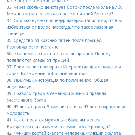
Как часто его можно делать?
33.
Через сколько действует ботокс после укола на лбу.
Можно ли пить алкоголь после инъекций Ботокса?
34.
Сколько нужно процедур лазерной эпиляции, чтобы
избавиться от волос навсегда. Что такое лазерная
эпиляция
35.
Средство от красных пятен после прыщей.
Разновидности постакне
36.
Что помогает от пятен после прыщей. Почему
появляются следы от прыщей
37.
Применение препарата Ивермектин для человека и
собак. Возможные побочные действия
38.
ИВЕРМЕК инструкция по применению. Общая
информация
39.
Правило трех у в семейной жизни. 3 правила
счастливого брака
40.
45 лет актрисы. Знаменитости за 45 лет, сохранившие
молодость
41.
Как относятся мужчины к бывшим женам.
Возвращаются ли мужья в семью после развода?
42.
Функции костей скелета человека. Функции скелета