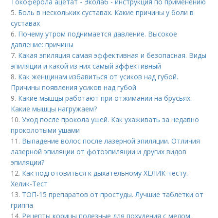
Токоферола ацетат - Эколаб - инструкция по применению
5.
Боль в нескольких суставах. Какие причины у боли в
суставах
6.
Почему утром поднимается давление. Высокое
давление: причины
7.
Какая эпиляция самая эффективная и безопасная. Виды
эпиляции и какой из них самый эффективный
8.
Как женщинам избавиться от усиков над губой.
Причины появления усиков над губой
9.
Какие мышцы работают при отжимании на брусьях.
Какие мышцы нагружаем?
10.
Уход после прокола ушей. Как ухаживать за недавно
проколотыми ушами
11.
Выпадение волос после лазерной эпиляции. Отличия
лазерной эпиляции от фотоэпиляции и других видов
эпиляции?
12.
Как подготовиться к дыхательному ХЕЛИК-тесту.
Хелик-Тест
13.
ТОП-15 препаратов от простуды. Лучшие таблетки от
гриппа
14.
Рецепты корицы полезные для похудения с медом.