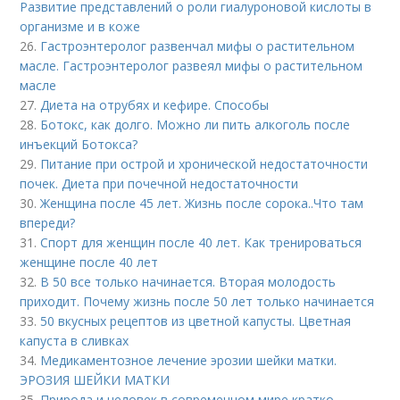
Развитие представлений о роли гиалуроновой кислоты в
организме и в коже
26.
Гастроэнтеролог развенчал мифы о растительном
масле. Гастроэнтеролог развеял мифы о растительном
масле
27.
Диета на отрубях и кефире. Способы
28.
Ботокс, как долго. Можно ли пить алкоголь после
инъекций Ботокса?
29.
Питание при острой и хронической недостаточности
почек. Диета при почечной недостаточности
30.
Женщина после 45 лет. Жизнь после сорока..Что там
впереди?
31.
Спорт для женщин после 40 лет. Как тренироваться
женщине после 40 лет
32.
В 50 все только начинается. Вторая молодость
приходит. Почему жизнь после 50 лет только начинается
33.
50 вкусных рецептов из цветной капусты. Цветная
капуста в сливках
34.
Медикаментозное лечение эрозии шейки матки.
ЭРОЗИЯ ШЕЙКИ МАТКИ
35.
Природа и человек в современном мире кратко.