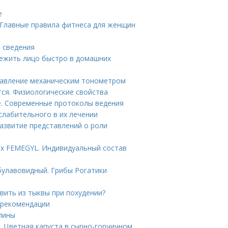
е
 Главные правила фитнеса для женщин
е сведения
вежить лицо быстро в домашних
 давление механическим тонометром
тся. Физиологические свойства
е. Современные протоколы ведения
слабительного в их лечении
Развитие представлений о роли
ах FEMEGYL. Индивидуальный состав
булавовидный. Грибы Рогатики
вить из тыквы при похудении?
 рекомендации
спины
. Цветная капуста в сырно-горчичном