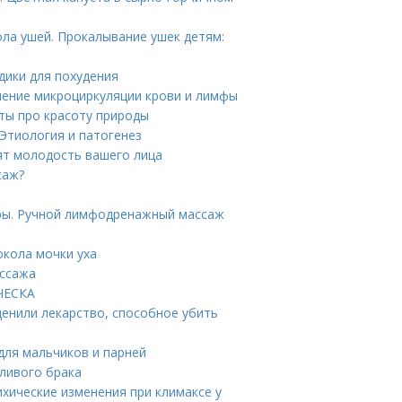
ла ушей. Прокалывание ушек детям:
дики для похудения
шение микроциркуляции крови и лимфы
ты про красоту природы
Этиология и патогенез
ят молодость вашего лица
саж?
ры. Ручной лимфодренажный массаж
окола мочки уха
ассажа
ИЧЕСКА
ценили лекарство, способное убить
 для мальчиков и парней
тливого брака
ихические изменения при климаксе у