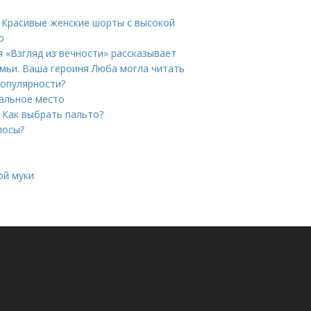
. Красивые женские шорты с высокой
о
я «Взгляд из вечности» рассказывает
емьи. Ваша героиня Люба могла читать
популярности?
пальное место
. Как выбрать пальто?
лосы?
ой муки