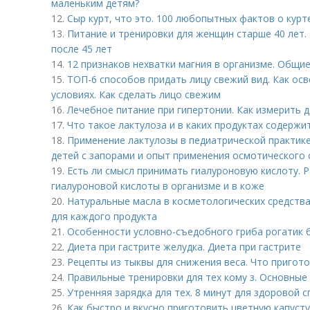
маленьким детям?
12.
Сыр курт, что это. 100 любопытных фактов о курт
13.
Питание и тренировки для женщин старше 40 лет.
после 45 лет
14.
12 признаков нехватки магния в организме. Общи
15.
ТОП-6 способов придать лицу свежий вид. Как ос
условиях. Как сделать лицо свежим
16.
Лечебное питание при гипертонии. Как измерить
17.
Что такое лактулоза и в каких продуктах содержи
18.
Применение лактулозы в педиатрической практик
детей с запорами и опыт применения осмотического 
19.
Есть ли смысл принимать гиалуроновую кислоту. 
гиалуроновой кислоты в организме и в коже
20.
Натуральные масла в косметологических средств
для каждого продукта
21.
Особенности условно-съедобного гриба рогатик 
22.
Диета при гастрите желудка. Диета при гастрите
23.
Рецепты из тыквы для снижения веса. Что пригото
24.
Правильные тренировки для тех кому з. Основные
25.
Утренняя зарядка для тех. 8 минут для здоровой 
26.
Как быстро и вкусно приготовить цветную капусту