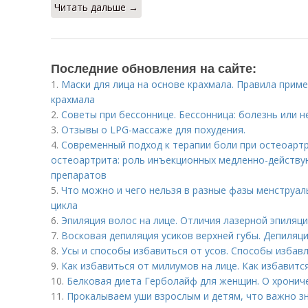
Читать дальше →
Последние обновления на сайте:
1.
Маски для лица на основе крахмала. Правила приме
крахмала
2.
Советы при бессоннице. Бессонница: болезнь или н
3.
Отзывы о LPG-массаже для похудения.
4.
Современный подход к терапии боли при остеоарт
остеоартрита: роль инъекционных медленно-дейст
препаратов
5.
Что можно и чего нельзя в разные фазы менструал
цикла
6.
Эпиляция волос на лице. Отличия лазерной эпиляци
7.
Восковая депиляция усиков верхней губы. Депиляц
8.
Усы и способы избавиться от усов. Способы избавл
9.
Как избавиться от милиумов на лице. Как избавитс
10.
Белковая диета Герболайф для женщин. О хронич
11.
Прокалываем уши взрослым и детям, что важно зн