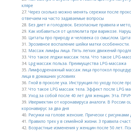
кляре
27.
Через сколько можно менять сережки после проко
отвечаем на часто задаваемые вопросы
28.
Без диет и голодовок. Безопасные правила и мето
29.
Как избавиться от целлюлита при варикозе. Нару
30.
Цитаты про природу и человека со смыслом. Цита
31.
Эрозивное воспаление шейки матки особенности. 
32.
Массаж лимфы лица. Пять легких движений продл
33.
Что такое лпджи массаж тела. Что такое LPG-мас
34.
Lpg массаж польза. Преимущества LPG-массажа
35.
Лимфодренажный массаж лица протокол процеду
лица в домашних условиях
36.
Гной в проколе уха. Инструкция по уходу после пр
37.
Что такое LPG массаж тела. Эффект после LPG м
38.
Уход за собой после 40 лет для женщин. Эта. ПР
39.
Ивермектин от коронавируса аналоги. В России о
коронавирус за два дня
40.
Рисунки на голове женские. Прически с рисунками
41.
Правило трех у в семейной жизни. 3 правила счас
42.
Возрастные изменения у женщин после 50 лет. Пс