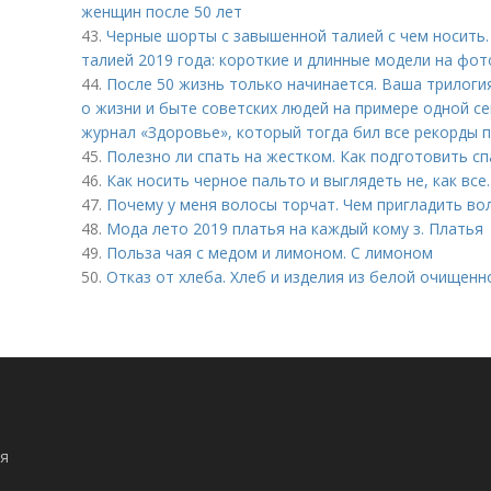
женщин после 50 лет
43.
Черные шорты с завышенной талией с чем носить
талией 2019 года: короткие и длинные модели на фот
44.
После 50 жизнь только начинается. Ваша трилоги
о жизни и быте советских людей на примере одной с
журнал «Здоровье», который тогда бил все рекорды 
45.
Полезно ли спать на жестком. Как подготовить с
46.
Как носить черное пальто и выглядеть не, как все
47.
Почему у меня волосы торчат. Чем пригладить во
48.
Мода лето 2019 платья на каждый кому з. Платья
49.
Польза чая с медом и лимоном. С лимоном
50.
Отказ от хлеба. Хлеб и изделия из белой очищенн
я