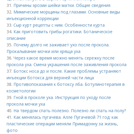
31.
Причины эрозии шейки матки. Общие сведения
32.
Мимические морщины под глазами. Основные виды
инъекционной коррекции
33.
Сыр курт рецепты с ним. Особенности курта
34.
Как приготовить грибы рогатики. Ботаническое
описание
35.
Почему долго не заживает ухо после прокола.
Прокалывание мочки или хряща уха
36.
Через какое время можно менять сережку после
прокола уха. Смена украшения после заживления прокола
37.
Ботокс носа до и после. Какие проблемы устраняют
инъекции ботокса для верхней части лица
38.
Противопоказания к ботоксу лба. Ботулинотерапия в
косметологии
39.
Гной в проколе уха. Инструкция по уходу после
прокола мочки уха
40.
На твердом спать полезно. Полезно ли спать на полу?
41.
Как менялась пугачева. Алле Пугачевой 71 год: как
пластические операции меняли Примадонну за жизнь,
фото