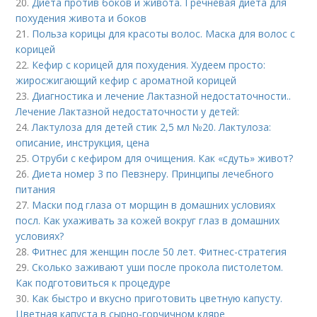
20.
Диета против боков и живота. Гречневая диета для
похудения живота и боков
21.
Польза корицы для красоты волос. Маска для волос с
корицей
22.
Кефир с корицей для похудения. Худеем просто:
жиросжигающий кефир с ароматной корицей
23.
Диагностика и лечение Лактазной недостаточности..
Лечение Лактазной недостаточности у детей:
24.
Лактулоза для детей стик 2,5 мл №20. Лактулоза:
описание, инструкция, цена
25.
Отруби с кефиром для очищения. Как «сдуть» живот?
26.
Диета номер 3 по Певзнеру. Принципы лечебного
питания
27.
Маски под глаза от морщин в домашних условиях
посл. Как ухаживать за кожей вокруг глаз в домашних
условиях?
28.
Фитнес для женщин после 50 лет. Фитнес-стратегия
29.
Сколько заживают уши после прокола пистолетом.
Как подготовиться к процедуре
30.
Как быстро и вкусно приготовить цветную капусту.
Цветная капуста в сырно-горчичном кляре