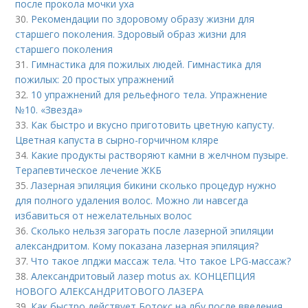
после прокола мочки уха
30.
Рекомендации по здоровому образу жизни для
старшего поколения. Здоровый образ жизни для
старшего поколения
31.
Гимнастика для пожилых людей. Гимнастика для
пожилых: 20 простых упражнений
32.
10 упражнений для рельефного тела. Упражнение
№10. «Звезда»
33.
Как быстро и вкусно приготовить цветную капусту.
Цветная капуста в сырно-горчичном кляре
34.
Какие продукты растворяют камни в желчном пузыре.
Терапевтическое лечение ЖКБ
35.
Лазерная эпиляция бикини сколько процедур нужно
для полного удаления волос. Можно ли навсегда
избавиться от нежелательных волос
36.
Сколько нельзя загорать после лазерной эпиляции
александритом. Кому показана лазерная эпиляция?
37.
Что такое лпджи массаж тела. Что такое LPG-массаж?
38.
Александритовый лазер motus ax. КОНЦЕПЦИЯ
НОВОГО АЛЕКСАНДРИТОВОГО ЛАЗЕРА
39.
Как быстро действует Ботокс на лбу после введения.