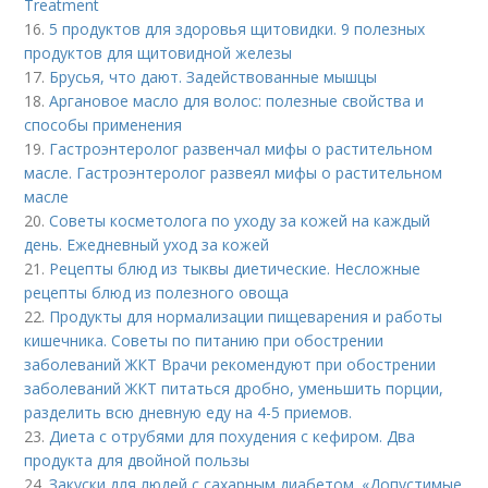
Treatment
16.
5 продуктов для здоровья щитовидки. 9 полезных
продуктов для щитовидной железы
17.
Брусья, что дают. Задействованные мышцы
18.
Аргановое масло для волос: полезные свойства и
способы применения
19.
Гастроэнтеролог развенчал мифы о растительном
масле. Гастроэнтеролог развеял мифы о растительном
масле
20.
Советы косметолога по уходу за кожей на каждый
день. Ежедневный уход за кожей
21.
Рецепты блюд из тыквы диетические. Несложные
рецепты блюд из полезного овоща
22.
Продукты для нормализации пищеварения и работы
кишечника. Советы по питанию при обострении
заболеваний ЖКТ Врачи рекомендуют при обострении
заболеваний ЖКТ питаться дробно, уменьшить порции,
разделить всю дневную еду на 4-5 приемов.
23.
Диета с отрубями для похудения с кефиром. Два
продукта для двойной пользы
24.
Закуски для людей с сахарным диабетом. «Допустимые