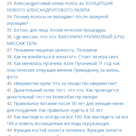
33.
Александритовый лазер motus ax. КОНЦЕПЦИЯ
НОВОГО АЛЕКСАНДРИТОВОГО ЛАЗЕРА
34.
Почему волосы не выпадают после лазерной
эпиляции?
35.
Ботокс для лица. Косметические процедуры
36.
Lgp массаж, что это. ВАКУУМНО-РОЛИКОВЫЙ (LPG)
МАССАЖ ТЕЛА
37.
Пельмени пищевая ценность. Пельмени
38.
Как не влюбиться в женатого. Стоит ли игра свеч
39.
Как менялась пугачева. Алле Пугачевой 71 год: как
пластические операции меняли Примадонну за жизнь,
фото
40.
Ивермектин крем. Что за лекарство ивермектин?
41.
Дыхательный хелик тест, что это. Как проводится
дыхательный тест на Хеликобактер пилори
42.
Правильное питание после 50 лет для женщин меню
для похудения. Как правильно худеть в 50 лет
43.
Как выглядеть всегда на все 100. Как выглядеть на все
100 и ловить восхищенные взгляды окружающих.
44.
Функции костей скелета человека. Функции скелета