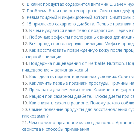
6.
В каких продуктах содержится витамин Е. Зачем ну
7.
Проблема боли при остеоартрозе. Симптомы деф
8.
Ревматоидный и инфекционный артрит. Симптомы 
9.
15 признаков сахарного диабета. Первые признаки 
10.
В чем нуждается ваше тело с возрастом. Первые 
11.
Побочные эффекты после разных видов депиляци
12.
Вся правда про лазерную эпиляцию. Мифы и правд
13.
Как восстановить поврежденную кожу после проц
лазерной эпиляции
14.
Поддержка пищеварения от Herbalife Nutrition. 
пищеварение – активная жизнь!
15.
Как сделать пирсинг в домашних условиях. Советы
16.
Как лечить первые признаки простуды. Причины н
17.
Препараты для лечения почек. Клиническая фарм
18.
Рацион при сахарном диабете. Плюсы диеты при с
19.
Как снизить сахар в рационе. Почему важно соблю
20.
Самые полезные продукты для восстановления сус
глюкозамин?
21.
Чем полезно аргановое масло для волос. Арганов
свойства и способы применения