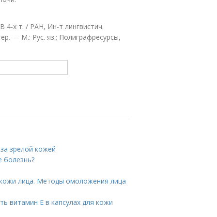
 4-х т. / РАН, Ин-т лингвистич.
тер. — М.: Рус. яз.; Полиграфресурсы,
 за зрелой кожей
е болезнь?
кожи лица. Методы омоложения лица
ть витамин E в капсулах для кожи