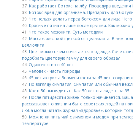
37.
Как работает Ботокс на лбу. Процедура введения 
38.
Ботокс вред для организма. Препараты для ботул
39.
Что нельзя делать перед ботоксом для лица. Чего
40.
Красные пятна на лице после прыщей. Как можно 
41.
Что такое мезонити. Суть методики
42.
Массаж жесткой щеткой от целлюлита. В чем поль
целлюлита
43.
Цвет мокко с чем сочетается в одежде. Сочетание
подобрать цветовую гамму для своего образа?
44.
Одиночество в 40 лет
45.
Человек - часть природы
46.
45 лет актрисы. Знаменитости за 45 лет, сохрани
47.
По взгляду симпатия. Симпатия или обычная вежл
48.
Как в 50 выглядеть н. Как 50 лет выглядеть на 35
49.
После пятидесяти жизнь только начинается. Ваша
рассказывает о жизни и быте советских людей на пр
Люба могла читать журнал «Здоровье», который тогд
50.
Можно ли пить чай с лимоном и медом при темпе
температуре