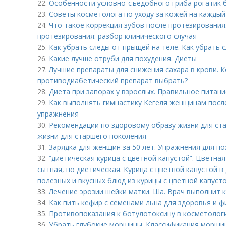
22.
Особенности условно-съедобного гриба рогатик 
23.
Советы косметолога по уходу за кожей на каждый
24.
Что такое коррекция зубов после протезирования
протезирования: разбор клинического случая
25.
Как убрать следы от прыщей на теле. Как убрать 
26.
Какие лучше отруби для похудения. Диеты
27.
Лучшие препараты для снижения сахара в крови. К
противодиабетический препарат выбрать?
28.
Диета при запорах у взрослых. Правильное питани
29.
Как выполнять гимнастику Кегеля женщинам после
упражнения
30.
Рекомендации по здоровому образу жизни для ст
жизни для старшего поколения
31.
Зарядка для женщин за 50 лет. Упражнения для п
32.
“диетическая курица с цветной капустой”. Цветная 
сытная, но диетическая. Курица с цветной капустой в
полезных и вкусных блюд из курицы с цветной капусто
33.
Лечение эрозии шейки матки. Ша. Врач выполнит
34.
Как пить кефир с семенами льна для здоровья и ф
35.
Противопоказания к ботулотоксину в косметолог
36.
Убрать глубокие морщины. Классификация морщи