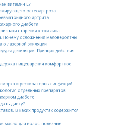
жен витамин Е?
ормирующего остеоартроза
ревматоидного артрита
сахарного диабета
признаки старения кожи лица
и. Почему осложнения маловероятны
а о лазерной эпиляции
едуры депиляции. Принцип действия
Поддержка пищеварения комфортное
асморка и респираторных инфекций
акология отдельных препаратов
ахарном диабете
дать диету?
тавов. В каких продуктах содержится
ое масло для волос: полезные