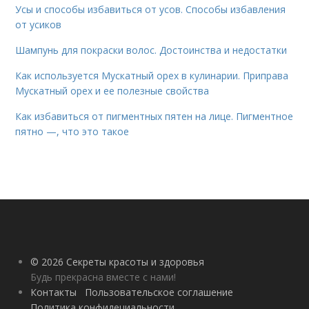
Усы и способы избавиться от усов. Способы избавления
от усиков
Шампунь для покраски волос. Достоинства и недостатки
Как используется Мускатный орех в кулинарии. Приправа
Мускатный орех и ее полезные свойства
Как избавиться от пигментных пятен на лице. Пигментное
пятно —, что это такое
© 2026 Секреты красоты и здоровья
Будь прекрасна вместе с нами!
Контакты
Пользовательское соглашение
Политика конфидециальности