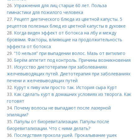
26.
Упражнения для лиц старше 60 лет. Польза
гимнастики для пожилого человека
27.
Рецепт диетического блюда из цветной капусты. 5
рецептов полезных блюд из цветной капусты в духовке
28.
Когда виден эффект от ботокса на лбу и между
бровями. Факторы, влияющие на продолжительность
эффекта от ботокса
29.
“10 нельзя” при выпадении волос. Мазь от витилиго
30.
Берём аппетит под контроль. Причины возникновения
31.
Искусство диетотерапии при заболеваниях
желчевыводящих путей. Диетотерапия при заболеваниях
печени и желчевыводящих путей
32.
Курут к пиву или просто так. История сыра Курт
33.
Как сделать курт в домашних условиях из творога. Как
готовят
34.
Почему волосы не выпадают после лазерной
эпиляции?
35.
Папулы от биоревитализации. Папулы после
биоревитализации. Что с ними делать?
36.
Последствия прокола ушей. Прокалывание ушек