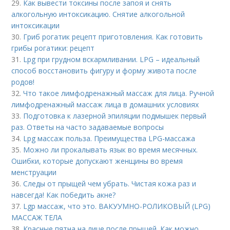
29.
Как вывести токсины после запоя и снять
алкогольную интоксикацию. Снятие алкогольной
интоксикации
30.
Гриб рогатик рецепт приготовления. Как готовить
грибы рогатики: рецепт
31.
Lpg при грудном вскармливании. LPG – идеальный
способ восстановить фигуру и форму живота после
родов!
32.
Что такое лимфодренажный массаж для лица. Ручной
лимфодренажный массаж лица в домашних условиях
33.
Подготовка к лазерной эпиляции подмышек первый
раз. Ответы на часто задаваемые вопросы
34.
Lpg массаж польза. Преимущества LPG-массажа
35.
Можно ли прокалывать язык во время месячных.
Ошибки, которые допускают женщины во время
менструации
36.
Следы от прыщей чем убрать. Чистая кожа раз и
навсегда! Как победить акне?
37.
Lgp массаж, что это. ВАКУУМНО-РОЛИКОВЫЙ (LPG)
МАССАЖ ТЕЛА
38.
Красные пятна на лице после прыщей. Как можно