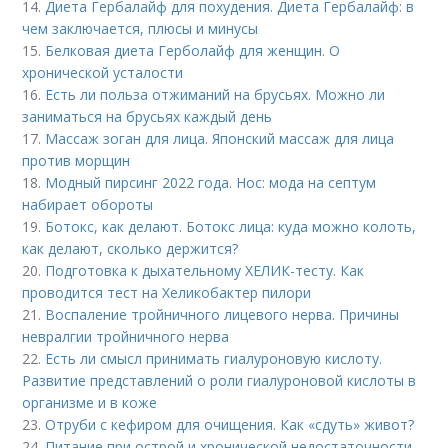
14.
Диета Гербалайф для похудения. Диета Гербалайф: в
чем заключается, плюсы и минусы
15.
Белковая диета Герболайф для женщин. О
хронической усталости
16.
Есть ли польза отжиманий на брусьях. Можно ли
заниматься на брусьях каждый день
17.
Массаж зоган для лица. Японский массаж для лица
против морщин
18.
Модный пирсинг 2022 года. Нос: мода на септум
набирает обороты
19.
Ботокс, как делают. Ботокс лица: куда можно колоть,
как делают, сколько держится?
20.
Подготовка к дыхательному ХЕЛИК-тесту. Как
проводится тест на Хеликобактер пилори
21.
Воспаление тройничного лицевого нерва. Причины
невралгии тройничного нерва
22.
Есть ли смысл принимать гиалуроновую кислоту.
Развитие представлений о роли гиалуроновой кислоты в
организме и в коже
23.
Отруби с кефиром для очищения. Как «сдуть» живот?
24.
Питание при острой и хронической недостаточности