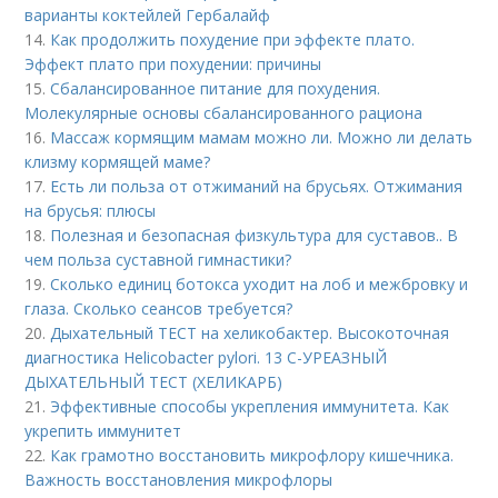
варианты коктейлей Гербалайф
14.
Как продолжить похудение при эффекте плато.
Эффект плато при похудении: причины
15.
Сбалансированное питание для похудения.
Молекулярные основы сбалансированного рациона
16.
Массаж кормящим мамам можно ли. Можно ли делать
клизму кормящей маме?
17.
Есть ли польза от отжиманий на брусьях. Отжимания
на брусья: плюсы
18.
Полезная и безопасная физкультура для суставов.. В
чем польза суставной гимнастики?
19.
Сколько единиц ботокса уходит на лоб и межбровку и
глаза. Сколько сеансов требуется?
20.
Дыхательный ТЕСТ на хеликобактер. Высокоточная
диагностика Helicobacter pylori. 13 C-УРЕАЗНЫЙ
ДЫХАТЕЛЬНЫЙ ТЕСТ (ХЕЛИКАРБ)
21.
Эффективные способы укрепления иммунитета. Как
укрепить иммунитет
22.
Как грамотно восстановить микрофлору кишечника.
Важность восстановления микрофлоры