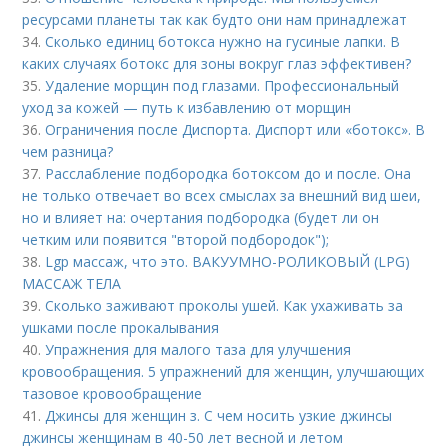
ресурсами планеты так как будто они нам принадлежат
34.
Сколько единиц ботокса нужно на гусиные лапки. В
каких случаях ботокс для зоны вокруг глаз эффективен?
35.
Удаление морщин под глазами. Профессиональный
уход за кожей — путь к избавлению от морщин
36.
Ограничения после Диспорта. Диспорт или «ботокс». В
чем разница?
37.
Расслабление подбородка ботоксом до и после. Она
не только отвечает во всех смыслах за внешний вид шеи,
но и влияет на: очертания подбородка (будет ли он
четким или появится "второй подбородок");
38.
Lgp массаж, что это. ВАКУУМНО-РОЛИКОВЫЙ (LPG)
МАССАЖ ТЕЛА
39.
Сколько заживают проколы ушей. Как ухаживать за
ушками после прокалывания
40.
Упражнения для малого таза для улучшения
кровообращения. 5 упражнений для женщин, улучшающих
тазовое кровообращение
41.
Джинсы для женщин з. С чем носить узкие джинсы
джинсы женщинам в 40-50 лет весной и летом