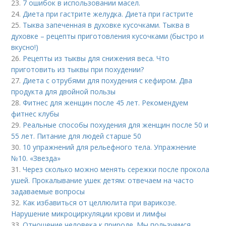
23.
7 ошибок в использовании масел.
24.
Диета при гастрите желудка. Диета при гастрите
25.
Тыква запеченная в духовке кусочками. Тыква в
духовке – рецепты приготовления кусочками (быстро и
вкусно!)
26.
Рецепты из тыквы для снижения веса. Что
приготовить из тыквы при похудении?
27.
Диета с отрубями для похудения с кефиром. Два
продукта для двойной пользы
28.
Фитнес для женщин после 45 лет. Рекомендуем
фитнес клубы
29.
Реальные способы похудения для женщин после 50 и
55 лет. Питание для людей старше 50
30.
10 упражнений для рельефного тела. Упражнение
№10. «Звезда»
31.
Через сколько можно менять сережки после прокола
ушей. Прокалывание ушек детям: отвечаем на часто
задаваемые вопросы
32.
Как избавиться от целлюлита при варикозе.
Нарушение микроциркуляции крови и лимфы
33.
Отношение человека к природе. Мы пользуемся