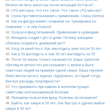
Можно ли пить алкоголь после инъекций Ботокса?
39.
LPG массажа, что это такое. Что такое LPG-массаж?
40.
Сенна противопоказания к применению. Сенна (Senna)
41.
Как на фигуру влияет плавание на. Тренировки по
плаванию — в чем польза?
42.
Польза и вред пельменей. Применение в кулинарии
43.
Женщина создает уют в доме. Почему женщина
обязана создавать домашний уют?
44.
Уход за шеей посл. Как омолодить шею после 50 лет
45.
Как в 50 выглядеть н. Как 50 лет выглядеть на 35
46.
После 50 жизнь только начинается. Ваша трилогия
«Взгляд из вечности» рассказывает о жизни и быте
советских людей на примере одной семьи. Ваша героиня
Люба могла читать журнал «Здоровье», который тогда
бил все рекорды популярности?
47.
Что принимать при камнях в желчном пузыре.
Симптомы желчнокаменной болезни
48.
Пельмени польза или вред. Полезны ли пельмени?
49.
Выйти, как замуж в 50 лет. Как быстро и удачно выйти
замуж в 50 лет