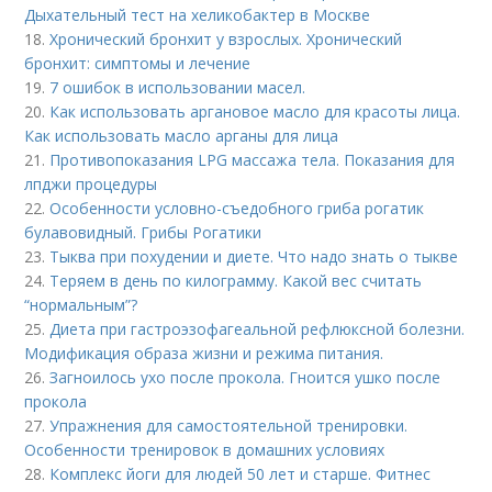
Дыхательный тест на хеликобактер в Москве
18.
Хронический бронхит у взрослых. Хронический
бронхит: симптомы и лечение
19.
7 ошибок в использовании масел.
20.
Как использовать аргановое масло для красоты лица.
Как использовать масло арганы для лица
21.
Противопоказания LPG массажа тела. Показания для
лпджи процедуры
22.
Особенности условно-съедобного гриба рогатик
булавовидный. Грибы Рогатики
23.
Тыква при похудении и диете. Что надо знать о тыкве
24.
Теряем в день по килограмму. Какой вес считать
“нормальным”?
25.
Диета при гастроэзофагеальной рефлюксной болезни.
Модификация образа жизни и режима питания.
26.
Загноилось ухо после прокола. Гноится ушко после
прокола
27.
Упражнения для самостоятельной тренировки.
Особенности тренировок в домашних условиях
28.
Комплекс йоги для людей 50 лет и старше. Фитнес