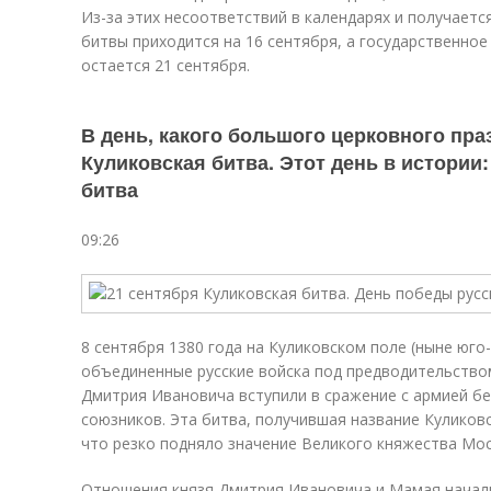
Из-за этих несоответствий в календарях и получаетс
битвы приходится на 16 сентября, а государственно
остается 21 сентября.
В день, какого большого церковного пр
Куликовская битва. Этот день в истории:
битва
09:26
8 сентября 1380 года на Куликовском поле (ныне юго
объединенные русские войска под предводительство
Дмитрия Ивановича вступили в сражение с армией б
союзников. Эта битва, получившая название Куликов
что резко подняло значение Великого княжества Мос
Отношения князя Дмитрия Ивановича и Мамая начали 