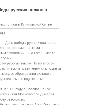
беды русских полков в
д,)
 — День победы русских полков во
ло-татарскими войсками в
ьным законом № 32-ФЗ от 13 марта
оссии».
 на русскую землю. Но во второй
 фактическим правителем стал один из
 процесс образования сильного
усских земель под властью
 В 1378 году он послал на Русь
ойско князя Московского Дмитрия
ову разбило их.
 большому походу на Русь. Он вступил