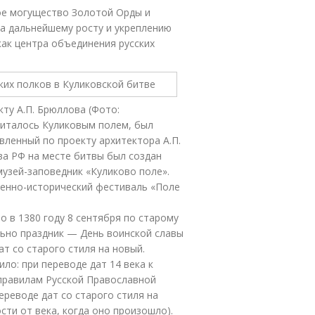
ое могущество Золотой Орды и
а дальнейшему росту и укреплению
как центра объединения русских
ту А.П. Брюллова (Фото:
считалось Куликовым полем, был
вленный по проекту архитектора А.П.
ва РФ на месте битвы был создан
узей-заповедник «Куликово поле».
енно-исторический фестиваль «Поле
о в 1380 году 8 сентября по старому
льно праздник — День воинской славы
т со старого стиля на новый.
ло: при переводе дат 14 века к
 правилам Русской Православной
ереводе дат со старого стиля на
сти от века, когда оно произошло).