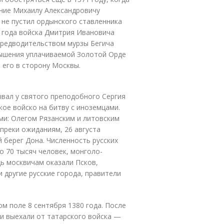
ение Михаилу Александровичу
 не пустил ордынского ставленника
78 года войска Дмитрия Ивановича
предводительством мурзы Бегича
овышения уплачиваемой Золотой Орде
 его в сторону Москвы.
вал у святого преподобного Сергия
кое войско на битву с иноземцами.
ми: Олегом Рязанским и литовским
опреки ожиданиям, 26 августа
 берег Дона. Численность русских
о 70 тысяч человек, монголо-
ь москвичам оказали Псков,
и другие русские города, правители
м поле 8 сентября 1380 года. После
и выехали от татарского войска —