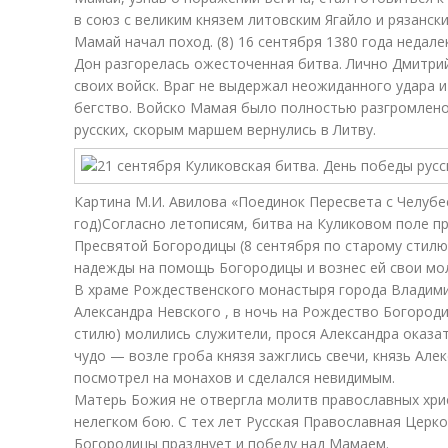
в союз с великим князем литовским Ягайло и рязанск
Мамай начал поход. (8) 16 сентября 1380 года недал
Дон разгорелась ожесточенная битва. Лично Дмитри
своих войск. Враг не выдержал неожиданного удара и 
бегство. Войско Мамая было полностью разгромлено.
русских, скорым маршем вернулись в Литву.
Картина М.И. Авилова «Поединок Пересвета с Челубе
год)
Согласно летописям, битва на Куликовом поле п
Пресвятой Богородицы (8 сентября по старому стилю
надежды на помощь Богородицы и вознес ей свои мо
В храме Рождественского монастыря города Владимир
Александра Невского , в ночь на Рождество Богороди
стилю) молились служители, прося Александра оказ
чудо — возле гроба князя зажглись свечи, князь Але
посмотрел на монахов и сделался невидимым.
Матерь Божия не отвергла молитв православных хрис
нелегком бою. С тех лет Русская Православная Церк
Богородицы празднует и победу над Мамаем.