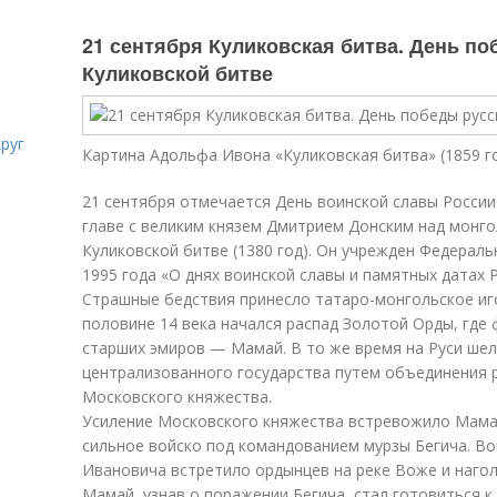
21 сентября Куликовская битва. День по
Куликовской битве
руг
Картина Адольфа Ивона «Куликовская битва» (1859 го
21 сентября отмечается День воинской славы России
главе с великим князем Дмитрием Донским над монго
Куликовской битве (1380 год). Он учрежден Федерал
1995 года «О днях воинской славы и памятных датах Р
Страшные бедствия принесло татаро-монгольское иго
половине 14 века начался распад Золотой Орды, где
старших эмиров — Мамай. В то же время на Руси шел
централизованного государства путем объединения р
Московского княжества.
Усиление Московского княжества встревожило Мамая.
сильное войско под командованием мурзы Бегича. В
Ивановича встретило ордынцев на реке Воже и нагол
Мамай, узнав о поражении Бегича, стал готовиться к