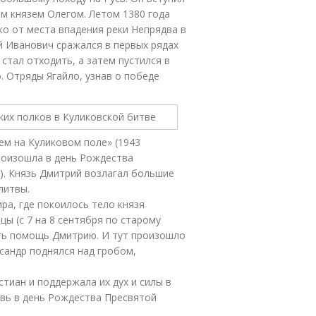
им князем Олегом. Летом 1380 года
еко от места впадения реки Непрядва в
й Иванович сражался в первых рядах
стал отходить, а затем пустился в
 Отряды Ягайло, узнав о победе
ем на Куликовом поле» (1943
роизошла в день Рождества
). Князь Дмитрий возлагал большие
литвы.
а, где покоилось тело князя
цы (с 7 на 8 сентября по старому
ать помощь Дмитрию. И тут произошло
ксандр поднялся над гробом,
тиан и поддержала их дух и силы в
овь в день Рождества Пресвятой