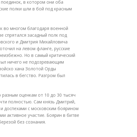
я поединок, в котором они оба
ские полки шли в бой под красным
ск во многом благодаря военной
ве спрятался засадный полк под
овского и Дмитрия Михайловича
оточил на левом фланге, русские
 неизбежно. Но в самый критический
 тыл ничего не подозревающим
войско хана Золотой Орды
тилась в бегство. Разгром был
о разным оценкам от 10 до 30 тысяч
чти полностью. Сам князь Дмитрий,
 и доспехами с московским боярином
и активное участие. Боярин в битве
березой без сознания.