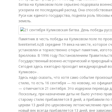
Битва на Куликовом поле серьезно подорвала военн
ускорила ее последующий распад. Она способствовал
Руси как единого государства, подняла роль Москвы 
земель.
Памятник в честь победы на Куликовом поле по проек
liveinternet.ru)
В середине 19 века на месте, которое 
установлен и торжественно открыт памятник, изгото
Брюллова. В 1996 году Постановлением Правительст
Государственный военно-исторический и природный м
Сегодня здесь ежегодно проходит международный во
Куликово» .
Здесь надо сказать, что хотя само событие произошл
стилю, то есть 16 сентября — по новому, но официа
— отмечается 21 сентября. Это издержки перевода да
Поскольку, при назначении даты не было учтено прави
старому стилю прибавляется 8 дней, а прибавили по
церкви 13 дней (по церковному летоисчислению при п
новый век всегда прибавляется 13 дней, вне зависимо