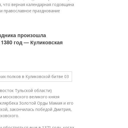
я, что верная календарная годовщина
е и православное празднование
аздника произошла
 1380 год — Куликовская
-восток Тульской области)
м московского великого князя
еклярбека Золотой Орды Мамая и его
ской, закончилась победой Дмитрия,
ковского.
обостряться еще в 1371 году, когда