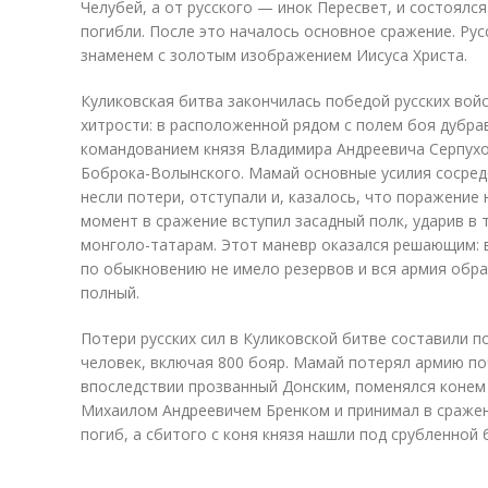
Челубей, а от русского — инок Пересвет, и состоялс
погибли. После это началось основное сражение. Рус
знаменем с золотым изображением Иисуса Христа.
Куликовская битва закончилась победой русских вой
хитрости: в расположенной рядом с полем боя дубра
командованием князя Владимира Андреевича Серпух
Боброка-Волынского. Мамай основные усилия сосред
несли потери, отступали и, казалось, что поражение
момент в сражение вступил засадный полк, ударив в
монголо-татарам. Этот маневр оказался решающим: 
по обыкновению не имело резервов и вся армия обра
полный.
Потери русских сил в Куликовской битве составили п
человек, включая 800 бояр. Мамай потерял армию по
впоследствии прозванный Донским, поменялся конем
Михаилом Андреевичем Бренком и принимал в сражени
погиб, а сбитого с коня князя нашли под срубленной 