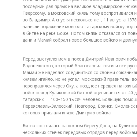
последний дал ярлык на великое владимирское княж
Тверскому, а московский князь тому воспротивился и
во Владимир. А спустя несколько лет, 11 августа 13
нанесли поражение монголо-татарскому войску под 
в битве на реке Воже. Потом князь отказался от п
дани и Мамай собрал новое большое войско и двинул
Перед выступлением в поход Дмитрий Иванович побы
Радонежского, который благословил князя и все русс
Мамай же надеялся соединиться со своими союзника
князем Ягайло, но не успел: московский правитель, в
переправился через Оку, а позднее перешел на южный
войск перед Куликовской битвой оценивается от 40 д
татарских — 100−150 тысяч человек. Большую помощ
Переяславль-Залесский, Новгород, Брянск, Смоленск 
которых прислали князю Дмитрию войска.
Битва состоялась на южном берегу Дона, на Куликово
нескольких стычек передовых отрядов перед войскам