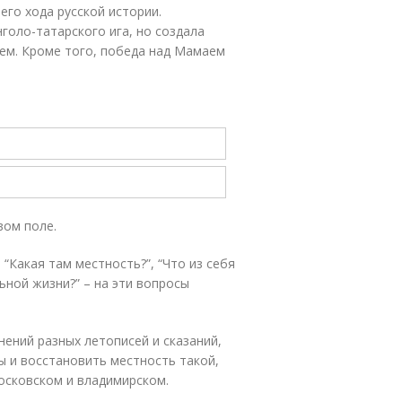
го хода русской истории.
нголо-татарского ига, но создала
ем. Кроме того, победа над Мамаем
вом поле.
, “Какая там местность?”, “Что из себя
льной жизни?” – на эти вопросы
нений разных летописей и сказаний,
 и восстановить местность такой,
осковском и владимирском.