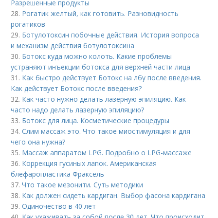
Разрешенные продукты
28.
Рогатик желтый, как готовить. Разновидность
рогатиков
29.
Ботулотоксин побочные действия. История вопроса
и механизм действия ботулотоксина
30.
Ботокс куда можно колоть. Какие проблемы
устраняют инъекции ботокса для верхней части лица
31.
Как быстро действует Ботокс на лбу после введения.
Как действует Ботокс после введения?
32.
Как часто нужно делать лазерную эпиляцию. Как
часто надо делать лазерную эпиляцию?
33.
Ботокс для лица. Косметические процедуры
34.
Слим массаж это. Что такое миостимуляция и для
чего она нужна?
35.
Массаж аппаратом LPG. Подробно о LPG-массаже
36.
Коррекция гусиных лапок. Американская
блефаропластика Фраксель
37.
Что такое мезонити. Суть методики
38.
Как должен сидеть кардиган. Выбор фасона кардигана
39.
Одиночество в 40 лет
40.
Как ухаживать за собой после 30 лет. Что происходит