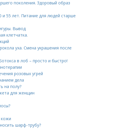
аршего поколения. Здоровый образ
 и 55 лет. Питание для людей старше
игуры. Вывод
ая клетчатка.
укций
рокола уха. Смена украшения после
Ботокса в лоб – просто и быстро!
инотерапии
ечения розовых угрей
знанием дела
ь на полу?
икета для женщин
лосы?
 кожи
 носить шарф-трубу?