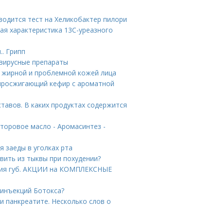
водится тест на Хеликобактер пилори
ая характеристика 13С-уреазного
.. Грипп
овирусные препараты
а жирной и проблемной кожей лица
жиросжигающий кефир с ароматной
тавов. В каких продуктах содержится
торовое масло - Аромасинтез -
я заеды в уголках рта
вить из тыквы при похудении?
ния губ. АКЦИИ на КОМПЛЕКСНЫЕ
 инъекций Ботокса?
и панкреатите. Несколько слов о