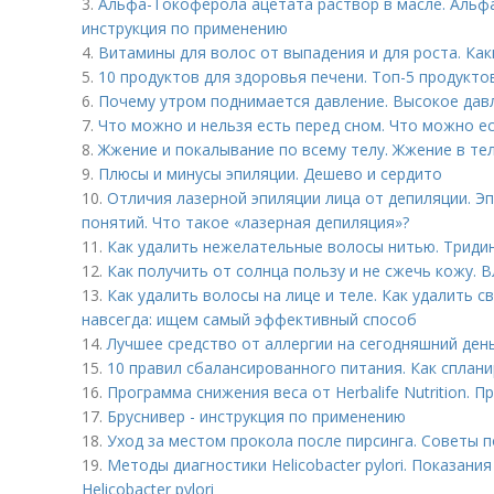
3.
Альфа-Токоферола ацетата раствор в масле. Альфа
инструкция по применению
4.
Витамины для волос от выпадения и для роста. Ка
5.
10 продуктов для здоровья печени. Топ-5 продукто
6.
Почему утром поднимается давление. Высокое дав
7.
Что можно и нельзя есть перед сном. Что можно ес
8.
Жжение и покалывание по всему телу. Жжение в тел
9.
Плюсы и минусы эпиляции. Дешево и сердито
10.
Отличия лазерной эпиляции лица от депиляции. Эп
понятий. Что такое «лазерная депиляция»?
11.
Как удалить нежелательные волосы нитью. Триди
12.
Как получить от солнца пользу и не сжечь кожу. 
13.
Как удалить волосы на лице и теле. Как удалить с
навсегда: ищем самый эффективный способ
14.
Лучшее средство от аллергии на сегодняшний день
15.
10 правил сбалансированного питания. Как сплан
16.
Программа снижения веса от Herbalife Nutrition. 
17.
Бруснивер - инструкция по применению
18.
Уход за местом прокола после пирсинга. Советы п
19.
Методы диагностики Helicobacter pylori. Показан
Helicobacter pylori