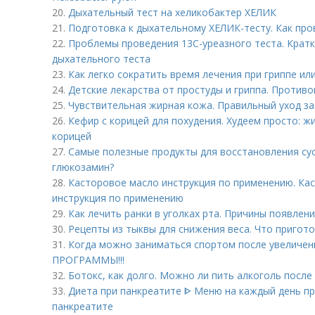
20.
Дыхательный тест на хеликобактер ХЕЛИК
21.
Подготовка к дыхательному ХЕЛИК-тесту. Как про
22.
Проблемы проведения 13С-уреазного теста. Кратк
дыхательного теста
23.
Как легко сократить время лечения при гриппе или
24.
Детские лекарства от простуды и гриппа. Против
25.
Чувствительная жирная кожа. Правильный уход з
26.
Кефир с корицей для похудения. Худеем просто: 
корицей
27.
Самые полезные продукты для восстановления сус
глюкозамин?
28.
Касторовое масло инструкция по применению. Кас
инструкция по применению
29.
Как лечить ранки в уголках рта. Причины появлени
30.
Рецепты из тыквы для снижения веса. Что пригото
31.
Когда можно заниматься спортом после увеличе
ПРОГРАММЫ!!!
32.
Ботокс, как долго. Можно ли пить алкоголь после
33.
Диета при панкреатите ᐈ Меню на каждый день пр
панкреатите