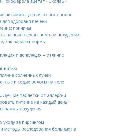
-Токоферола ацетат - Эколаб -
кие витамины ускоряют рост волос
в для здоровья печени
ление: причины
ть на ночь перед сном при похудении
е, как вариант нормы
иляция и депиляция – отличие
нг нитью
Влияние солнечных лучей
ветлые и седые волосы на теле
. Лучшие таблетки от аллергии
ировать питание на каждый день?
Программы похудения
о уходу за пирсингом
ия и методы исследования больных на