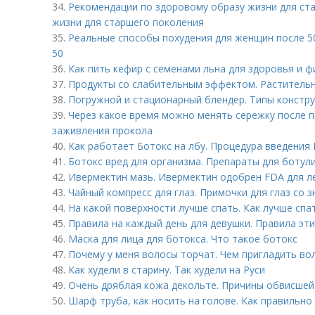
34.
Рекомендации по здоровому образу жизни для ст
жизни для старшего поколения
35.
Реальные способы похудения для женщин после 50
50
36.
Как пить кефир с семенами льна для здоровья и ф
37.
Продукты со слабительным эффектом. Растительн
38.
Погружной и стационарный блендер. Типы констр
39.
Через какое время можно менять сережку после п
заживления прокола
40.
Как работает Ботокс на лбу. Процедура введения 
41.
Ботокс вред для организма. Препараты для ботул
42.
Ивермектин мазь. Ивермектин одобрен FDA для л
43.
Чайный компресс для глаз. Примочки для глаз со 
44.
На какой поверхности лучше спать. Как лучше спат
45.
Правила на каждый день для девушки. Правила эт
46.
Маска для лица для ботокса. Что такое ботокс
47.
Почему у меня волосы торчат. Чем пригладить во
48.
Как худели в старину. Так худели на Руси
49.
Очень дряблая кожа декольте. Причины обвисшей
50.
Шарф труба, как носить на голове. Как правильно