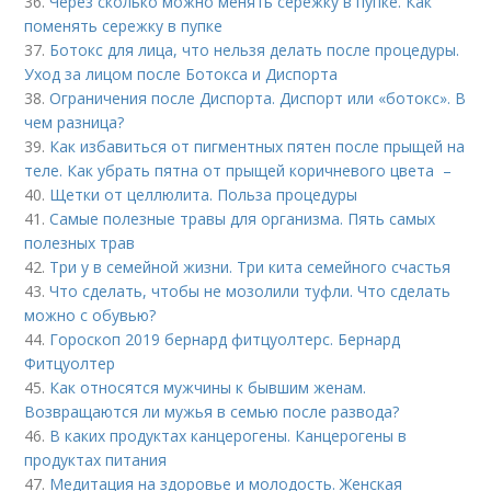
36.
Через сколько можно менять сережку в пупке. Как
поменять сережку в пупке
37.
Ботокс для лица, что нельзя делать после процедуры.
Уход за лицом после Ботокса и Диспорта
38.
Ограничения после Диспорта. Диспорт или «ботокс». В
чем разница?
39.
Как избавиться от пигментных пятен после прыщей на
теле. Как убрать пятна от прыщей коричневого цвета –
40.
Щетки от целлюлита. Польза процедуры
41.
Самые полезные травы для организма. Пять самых
полезных трав
42.
Три у в семейной жизни. Три кита семейного счастья
43.
Что сделать, чтобы не мозолили туфли. Что сделать
можно с обувью?
44.
Гороскоп 2019 бернард фитцуолтерс. Бернард
Фитцуолтер
45.
Как относятся мужчины к бывшим женам.
Возвращаются ли мужья в семью после развода?
46.
В каких продуктах канцерогены. Канцерогены в
продуктах питания
47.
Медитация на здоровье и молодость. Женская