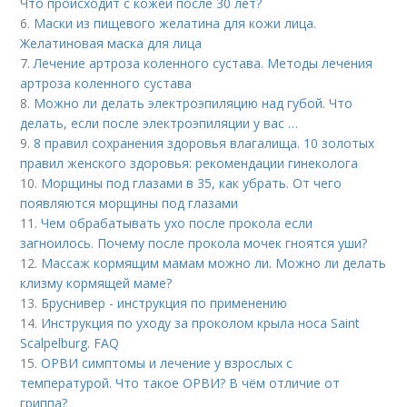
Что происходит с кожей после 30 лет?
6.
Маски из пищевого желатина для кожи лица.
Желатиновая маска для лица
7.
Лечение артроза коленного сустава. Методы лечения
артроза коленного сустава
8.
Можно ли делать электроэпиляцию над губой. Что
делать, если после электроэпиляции у вас …
9.
8 правил сохранения здоровья влагалища. 10 золотых
правил женского здоровья: рекомендации гинеколога
10.
Морщины под глазами в 35, как убрать. От чего
появляются морщины под глазами
11.
Чем обрабатывать ухо после прокола если
загноилось. Почему после прокола мочек гноятся уши?
12.
Массаж кормящим мамам можно ли. Можно ли делать
клизму кормящей маме?
13.
Бруснивер - инструкция по применению
14.
Инструкция по уходу за проколом крыла носа Saint
Scalpelburg. FAQ
15.
ОРВИ симптомы и лечение у взрослых с
температурой. Что такое ОРВИ? В чём отличие от
гриппа?