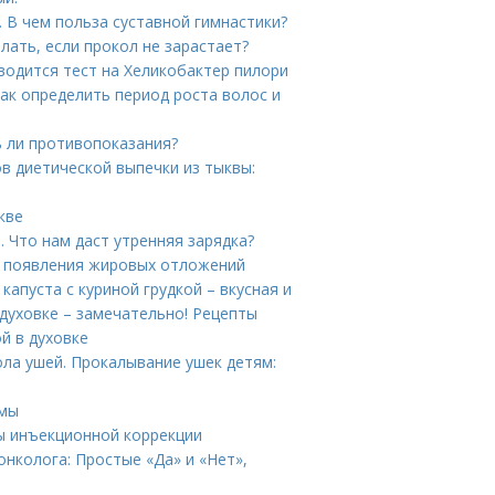
. В чем польза суставной гимнастики?
елать, если прокол не зарастает?
водится тест на Хеликобактер пилори
Как определить период роста волос и
ь ли противопоказания?
в диетической выпечки из тыквы:
кве
 Что нам даст утренняя зарядка?
ы появления жировых отложений
капуста с куриной грудкой – вкусная и
 духовке – замечательно! Рецепты
й в духовке
ла ушей. Прокалывание ушек детям:
вмы
ы инъекционной коррекции
нколога: Простые «Да» и «Нет»,