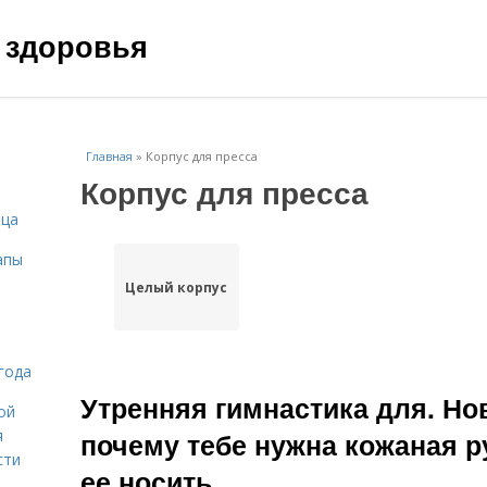
 здоровья
Главная
»
Корпус для пресса
Корпус для пресса
ица
апы
Целый корпус
года
Утренняя гимнастика для. Но
ой
я
почему тебе нужна кожаная р
сти
ее носить