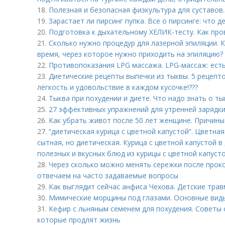
18.
Полезная и безопасная физкультура для суставов.
19.
Зарастает ли пирсинг пупка. Все о пирсинге: что д
20.
Подготовка к дыхательному ХЕЛИК-тесту. Как про
21.
Сколько нужно процедур для лазерной эпиляции. 
время, через которое нужно приходить на эпиляцию?
22.
Противопоказания LPG массажа. LPG-массаж: ест
23.
Диетические рецепты выпечки из тыквы. 5 рецепто
лёгкость и удовольствие в каждом кусочке!???
24.
Тыква при похудении и диете. Что надо знать о ты
25.
27 эффективных упражнений для утренней зарядки.
26.
Как убрать живот после 50 лет женщине. Причин
27.
“диетическая курица с цветной капустой”. Цветная 
сытная, но диетическая. Курица с цветной капустой в
полезных и вкусных блюд из курицы с цветной капусто
28.
Через сколько можно менять сережки после проко
отвечаем на часто задаваемые вопросы
29.
Как выглядит сейчас анфиса Чехова. Детские тра
30.
Мимические морщины под глазами. Основные вид
31.
Кефир с льняным семенем для похудения. Советы о
которые продлят жизнь