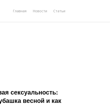
Главная
Новости
Статьи
вая сексуальность:
убашка весной и как