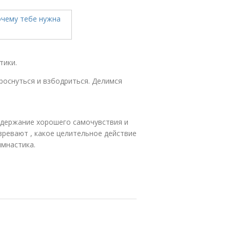
тики.
роснуться и взбодриться. Делимся
ддержание хорошего самочувствия и
зревают , какое целительное действие
имнастика.