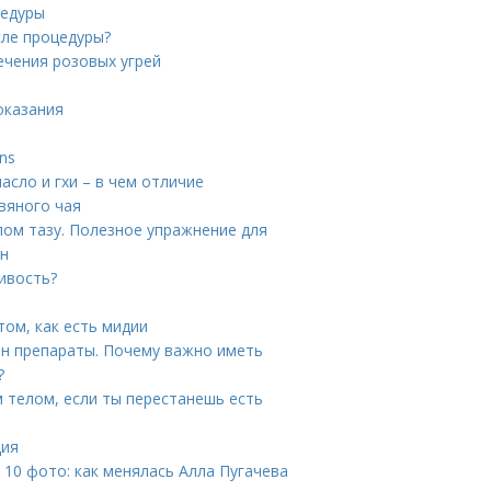
цедуры
сле процедуры?
ечения розовых угрей
оказания
ns
сло и гхи – в чем отличие
вяного чая
ом тазу. Полезное упражнение для
ин
ивость?
том, как есть мидии
н препараты. Почему важно иметь
?
м телом, если ты перестанешь есть
ция
 10 фото: как менялась Алла Пугачева