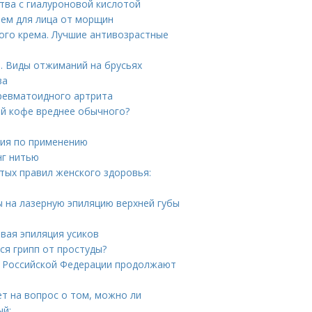
тва с гиалуроновой кислотой
ем для лица от морщин
ого крема. Лучшие антивозрастные
. Виды отжиманий на брусьях
ва
ревматоидного артрита
ый кофе вреднее обычного?
ция по применению
нг нитью
отых правил женского здоровья:
ы на лазерную эпиляцию верхней губы
овая эпиляция усиков
ся грипп от простуды?
ы Российской Федерации продолжают
ет на вопрос о том, можно ли
ый: