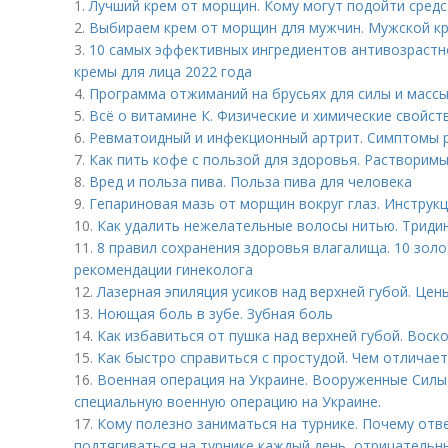
1.
Лучший крем от морщин. Кому могут подойти средс
2.
Выбираем крем от морщин для мужчин. Мужской кр
3.
10 самых эффективных ингредиентов антивозрастн
кремы для лица 2022 года
4.
Программа отжиманий на брусьях для силы и массы
5.
Всё о витамине К. Физические и химические свойст
6.
Ревматоидный и инфекционный артрит. Симптомы 
7.
Как пить кофе с пользой для здоровья. Растворим
8.
Вред и польза пива. Польза пива для человека
9.
Гепариновая мазь от морщин вокруг глаз. Инструк
10.
Как удалить нежелательные волосы нитью. Триди
11.
8 правил сохранения здоровья влагалища. 10 зол
рекомендации гинеколога
12.
Лазерная эпиляция усиков над верхней губой. Цен
13.
Ноющая боль в зубе. Зубная боль
14.
Как избавиться от пушка над верхней губой. Воск
15.
Как быстро справиться с простудой. Чем отличает
16.
Военная операция на Украине. Вооруженные Сил
специальную военную операцию на Украине.
17.
Кому полезно заниматься на турнике. Почему отв
подтягиваться на турнике каждый день, отрицательн