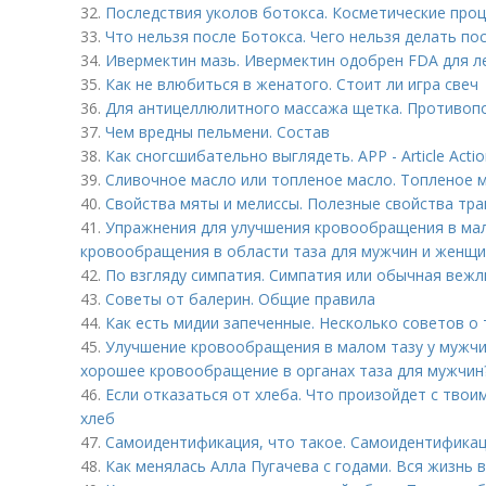
32.
Последствия уколов ботокса. Косметические про
33.
Что нельзя после Ботокса. Чего нельзя делать по
34.
Ивермектин мазь. Ивермектин одобрен FDA для л
35.
Как не влюбиться в женатого. Стоит ли игра свеч
36.
Для антицеллюлитного массажа щетка. Противоп
37.
Чем вредны пельмени. Состав
38.
Как сногсшибательно выглядеть. APP - Article Actio
39.
Сливочное масло или топленое масло. Топленое ма
40.
Свойства мяты и мелиссы. Полезные свойства тра
41.
Упражнения для улучшения кровообращения в мал
кровообращения в области таза для мужчин и женщ
42.
По взгляду симпатия. Симпатия или обычная вежл
43.
Советы от балерин. Общие правила
44.
Как есть мидии запеченные. Несколько советов о 
45.
Улучшение кровообращения в малом тазу у мужчи
хорошее кровообращение в органах таза для мужчин
46.
Если отказаться от хлеба. Что произойдет с твои
хлеб
47.
Самоидентификация, что такое. Самоидентифика
48.
Как менялась Алла Пугачева с годами. Вся жизнь в