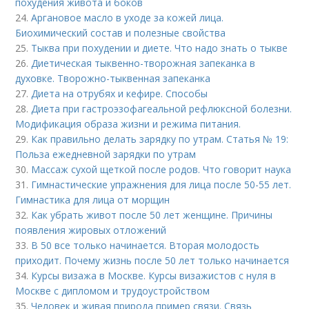
похудения живота и боков
24.
Аргановое масло в уходе за кожей лица.
Биохимический состав и полезные свойства
25.
Тыква при похудении и диете. Что надо знать о тыкве
26.
Диетическая тыквенно-творожная запеканка в
духовке. Творожно-тыквенная запеканка
27.
Диета на отрубях и кефире. Способы
28.
Диета при гастроэзофагеальной рефлюксной болезни.
Модификация образа жизни и режима питания.
29.
Как правильно делать зарядку по утрам. Статья № 19:
Польза ежедневной зарядки по утрам
30.
Массаж сухой щеткой после родов. Что говорит наука
31.
Гимнастические упражнения для лица после 50-55 лет.
Гимнастика для лица от морщин
32.
Как убрать живот после 50 лет женщине. Причины
появления жировых отложений
33.
В 50 все только начинается. Вторая молодость
приходит. Почему жизнь после 50 лет только начинается
34.
Курсы визажа в Москве. Курсы визажистов с нуля в
Москве с дипломом и трудоустройством
35.
Человек и живая природа пример связи. Связь