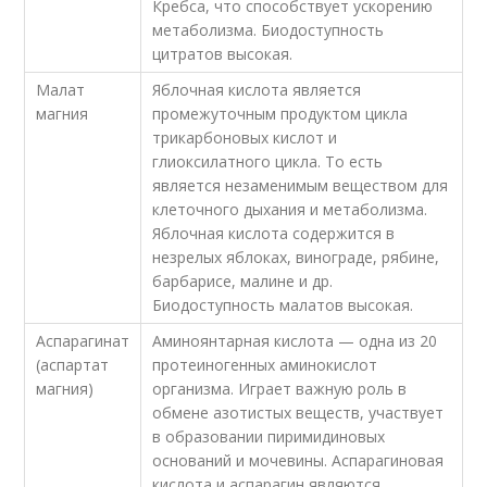
Кребса, что способствует ускорению
метаболизма. Биодоступность
цитратов высокая.
Малат
Яблочная кислота является
магния
промежуточным продуктом цикла
трикарбоновых кислот и
глиоксилатного цикла. То есть
является незаменимым веществом для
клеточного дыхания и метаболизма.
Яблочная кислота содержится в
незрелых яблоках, винограде, рябине,
барбарисе, малине и др.
Биодоступность малатов высокая.
Аспарагинат
Аминоянтарная кислота — одна из 20
(аспартат
протеиногенных аминокислот
магния)
организма. Играет важную роль в
обмене азотистых веществ, участвует
в образовании пиримидиновых
оснований и мочевины. Аспарагиновая
кислота и аспарагин являются