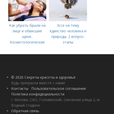
Как убрать брыли на
Эссе на тему
лице и обвисшие
единство человека и
щеки..
природы. 2 вопрос:
Косметологические
этапы
процедуры
взаимодействия
природного и
социального бытия
человека.
© 2026 Секреты красоты и здоровья
Будь прекрасна вместе с нами!
Контакты
Пользовательское соглашение
Политика конфидециальности
г. Москва, САО, Головинский, Смольная улица 2, м.
Водный стадион
Обратная связь