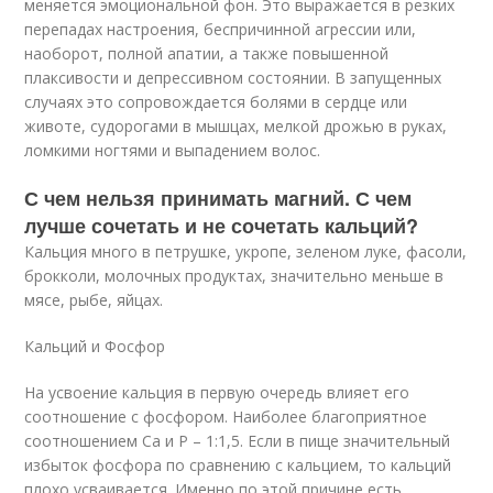
меняется эмоциональной фон. Это выражается в резких
перепадах настроения, беспричинной агрессии или,
наоборот, полной апатии, а также повышенной
плаксивости и депрессивном состоянии. В запущенных
случаях это сопровождается болями в сердце или
животе, судорогами в мышцах, мелкой дрожью в руках,
ломкими ногтями и выпадением волос.
С чем нельзя принимать магний. С чем
лучше сочетать и не сочетать кальций?
Кальция много в петрушке, укропе, зеленом луке, фасоли,
брокколи, молочных продуктах, значительно меньше в
мясе, рыбе, яйцах.
Кальций и Фосфор
На усвоение кальция в первую очередь влияет его
соотношение с фосфором. Наиболее благоприятное
соотношением Са и Р – 1:1,5. Если в пище значительный
избыток фосфора по сравнению с кальцием, то кальций
плохо усваивается. Именно по этой причине есть