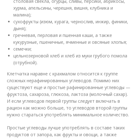
столовая свекла, огурцы, сливы, персики, абрикосы,
хурма, апельсины, черешня, вишня, клубника и
малина);
сухофрукты (изюм, курага, чернослив, инжир, финики,
дыня);
гречневая, перловая и пшенная каши, а также
кукурузные, пшеничные, ячменные и овсяные хлопья;
семечки;
цельнозерновой хлеб и хлеб из муки грубого помола
(отрубной).
Клетчатка наравне с крахмалом относится к группе
сложных нерафинированных углеводов. Помимо них
существуют еще и простые рафинированные углеводы —
фруктоза, сахароза, глюкоза, лактоза (молочный сахар).
И если углеводов первой группы следует включать в
рацион как можно больше, то углеводов второй группы
нужно стараться употреблять минимальное количество.
Простые углеводы лучше употреблять в составе таких
продуктов от запора, как фрукты и овощи, а также