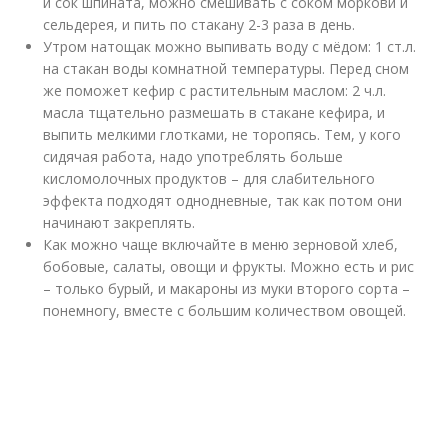
и сок шпината, можно смешивать с соком моркови и
сельдерея, и пить по стакану 2-3 раза в день.
Утром натощак можно выпивать воду с мёдом: 1 ст.л.
на стакан воды комнатной температуры. Перед сном
же поможет кефир с растительным маслом: 2 ч.л.
масла тщательно размешать в стакане кефира, и
выпить мелкими глотками, не торопясь. Тем, у кого
сидячая работа, надо употреблять больше
кисломолочных продуктов – для слабительного
эффекта подходят однодневные, так как потом они
начинают закреплять.
Как можно чаще включайте в меню зерновой хлеб,
бобовые, салаты, овощи и фрукты. Можно есть и рис
– только бурый, и макароны из муки второго сорта –
понемногу, вместе с большим количеством овощей.