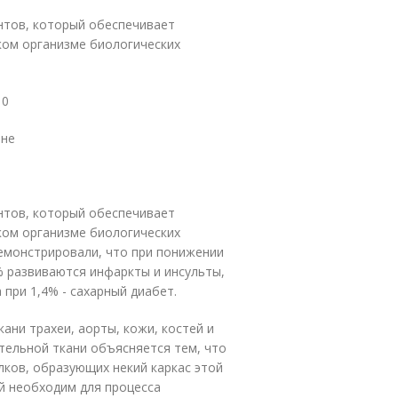
нтов, который обеспечивает
ком организме биологических
10
оне
нтов, который обеспечивает
ком организме биологических
емонстрировали, что при понижении
% развиваются инфаркты и инсульты,
 при 1,4% - сахарный диабет.
ани трахеи, аорты, кожи, костей и
тельной ткани объясняется тем, что
ков, образующих некий каркас этой
ий необходим для процесса