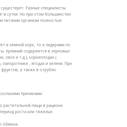
 существует. Разные специалисты
г в сутки. Но при этом большинство
ом питании организм полностью
ет в земной коре, то и лидерами по
ы. Кремний содержится в зерновых
, овсе и т.д.), корнеплодах (
), папоротнике , ягодах и зелени. При
фруктов, а также в отрубях.
сколькими причинами:
о растительной пищи в рационе.
период роста или тяжелых
о обмена.