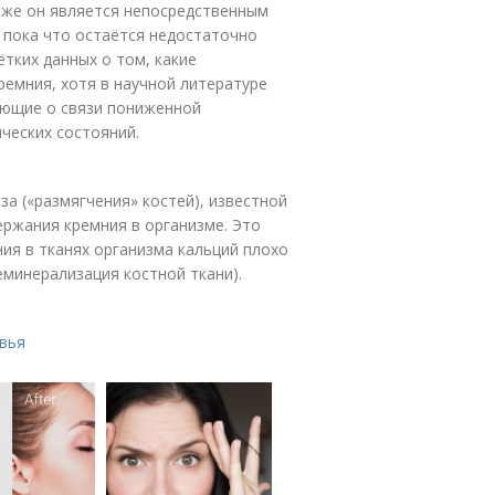
кже он является непосредственным
 пока что остаётся недостаточно
тких данных о том, какие
емния, хотя в научной литературе
ующие о связи пониженной
ческих состояний.
а («размягчения» костей), известной
ржания кремния в организме. Это
ия в тканях организма кальций плохо
еминерализация костной ткани).
вья