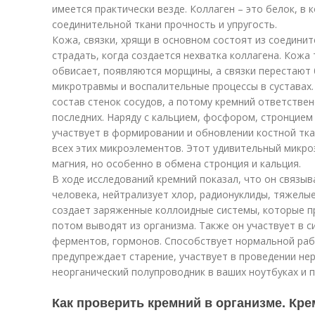
имеется практически везде. Коллаген – это белок, в 
соединительной ткани прочность и упругость.
Кожа, связки, хрящи в основном состоят из соединит
страдать, когда создается нехватка коллагена. Кожа
обвисает, появляются морщины, а связки перестают
микротравмы и воспалительные процессы в суставах.
состав стенок сосудов, а потому кремний ответствен
последних. Наряду с кальцием, фосфором, стронцием
участвует в формировании и обновлении костной тка
всех этих микроэлементов. Этот удивительный микро
магния, но особенно в обмена стронция и кальция.
В ходе исследований кремний показал, что он связыв
человека, нейтрализует хлор, радионуклиды, тяжелы
создает заряженные коллоидные системы, которые пр
потом выводят из организма. Также он участвует в с
ферментов, гормонов. Способствует нормальной раб
предупреждает старение, участвует в проведении нер
неорганический полупроводник в ваших ноутбуках и 
Как проверить кремний в организме. Крем