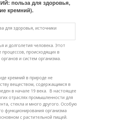
ИЙ: польза для здоровья,
ие кремний).
я и долголетия человека. Этот
е процессов, происходящих в
 органов и систем организма.
иде кремний в природе не
еству веществом, содержащимся в
веден в начале 19 века. В настоящее
огих отраслях промышленности для
ента, стекла и много другого. Особую
ого функционирования организма
 основном с растительной пищей.