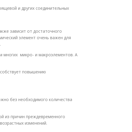
рящевой и других соединительных
акже зависит от достаточного
имический элемент очень важен для
.
м многих микро- и макроэлементов. А
особствует повышению
ожно без необходимого количества
ой из причин преждевременного
 возрастных изменений.