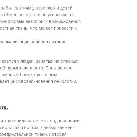
заболеваниям у взрослых и детей,
ся обмен веществ и не усваиваются
емния повышается риск возникновения
остная ткань, что может привести к
 нормализации рациона питания.
ивается у людей, занятых на опасных
кой промышленности. Повышенное
различным бронхо-легочным
шает риск возникновения онкологии.
оль
я: щитовидная железа, надпочечники,
 волосах и ногтях. Данный элемент
 соединительной ткани, которая