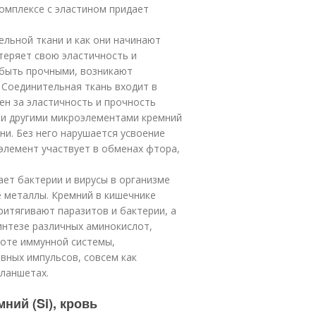
комплексе с эластином придает
ельной ткани и как они начинают
 теряет свою эластичность и
 быть прочными, возникают
 Соединительная ткань входит в
ен за эластичность и прочность
 и другими микроэлементами кремний
ни. Без него нарушается усвоение
элемент участвует в обменах фтора,
ает бактерии и вирусы в организме
е металлы. Кремний в кишечнике
итягивают паразитов и бактерии, а
интезе различных аминокислот,
оте иммунной системы,
вных импульсов, совсем как
планшетах.
ний (Si), кровь